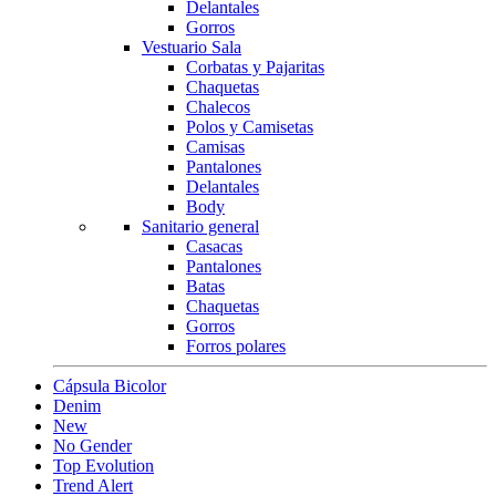
Delantales
Gorros
Vestuario Sala
Corbatas y Pajaritas
Chaquetas
Chalecos
Polos y Camisetas
Camisas
Pantalones
Delantales
Body
Sanitario general
Casacas
Pantalones
Batas
Chaquetas
Gorros
Forros polares
Cápsula Bicolor
Denim
New
No Gender
Top Evolution
Trend Alert