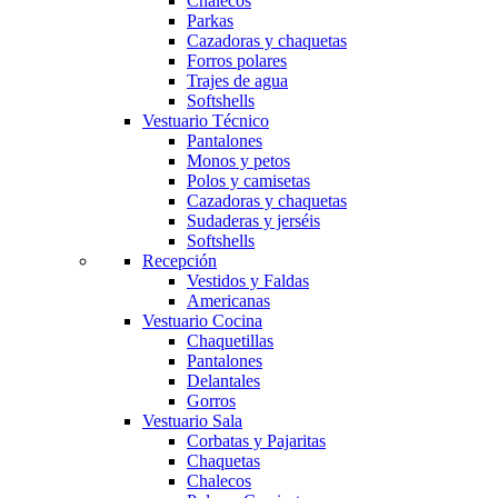
Chalecos
Parkas
Cazadoras y chaquetas
Forros polares
Trajes de agua
Softshells
Vestuario Técnico
Pantalones
Monos y petos
Polos y camisetas
Cazadoras y chaquetas
Sudaderas y jerséis
Softshells
Recepción
Vestidos y Faldas
Americanas
Vestuario Cocina
Chaquetillas
Pantalones
Delantales
Obri
OBRI
Gorros
Vestuario Sala
Corbatas y Pajaritas
Chaquetas
¡Hola! Soy OBRI, tu asistente virtual de Obrerol 🤖Estoy aquí para
Chalecos
ayudarte. Cuéntame qué necesitas… ¡y lo resolvemos juntos!