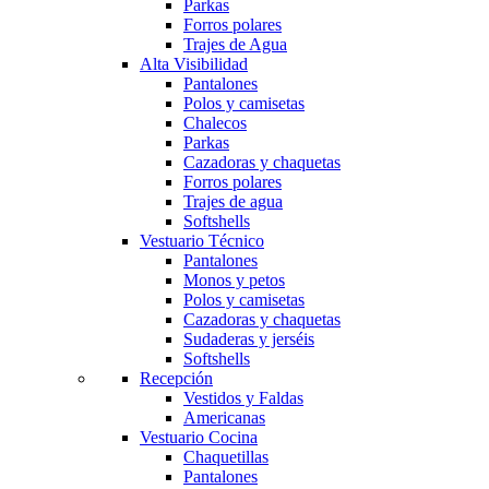
Parkas
Forros polares
Trajes de Agua
Alta Visibilidad
Pantalones
Polos y camisetas
Chalecos
Parkas
Cazadoras y chaquetas
Forros polares
Trajes de agua
Softshells
Vestuario Técnico
Pantalones
Monos y petos
Polos y camisetas
Cazadoras y chaquetas
Sudaderas y jerséis
Softshells
Recepción
Vestidos y Faldas
Americanas
Vestuario Cocina
Chaquetillas
Pantalones