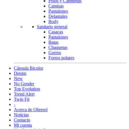
Polos y Camisetas
Camisas
Pantalones
Delantales
Body
Sanitario general
Casacas
Pantalones
Batas
Chaquetas
Gorros
Forros polares
Cápsula Bicolor
Denim
New
No Gender
Top Evolution
Trend Alert
Twin Fit
-
Acerca de Obrerol
Noticias
Contacto
Mi cuenta