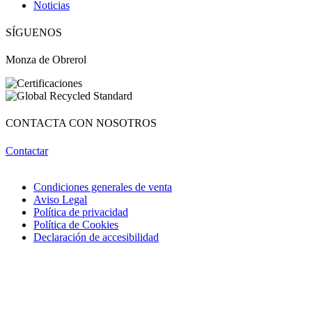
Noticias
Obri
OBRI
SÍGUENOS
¡Hola! Soy OBRI, tu asistente virtual de Obrerol 🤖Estoy aquí para
Monza de Obrerol
ayudarte. Cuéntame qué necesitas… ¡y lo resolvemos juntos!
CONTACTA CON NOSOTROS
Contactar
Condiciones generales de venta
Aviso Legal
Política de privacidad
Política de Cookies
Declaración de accesibilidad