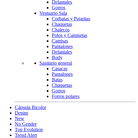
Delantales
Gorros
Vestuario Sala
Corbatas y Pajaritas
Chaquetas
Chalecos
Polos y Camisetas
Camisas
Pantalones
Delantales
Body
Sanitario general
Casacas
Pantalones
Batas
Chaquetas
Gorros
Forros polares
Cápsula Bicolor
Denim
New
No Gender
Top Evolution
Trend Alert