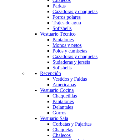
Chalecos
Parkas
Cazadoras y chaquetas
Forros polares
Trajes de agua
Softshells
Vestuario Técnico
Pantalones
Monos y petos
Polos y camisetas
Cazadoras y chaquetas
Sudaderas y jerséis
Softshells
Recepción
Vestidos y Faldas
Americanas
Vestuario Cocina
Chaquetillas
Pantalones
Delantales
Gorros
Vestuario Sala
Corbatas y Pajaritas
Chaquetas
Chalecos