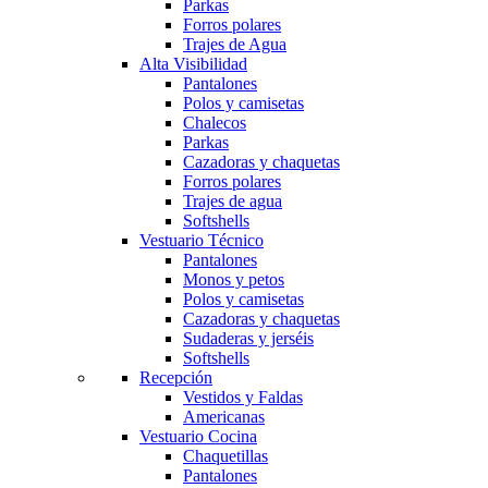
Parkas
Forros polares
Trajes de Agua
Alta Visibilidad
Pantalones
Polos y camisetas
Chalecos
Parkas
Cazadoras y chaquetas
Forros polares
Trajes de agua
Softshells
Vestuario Técnico
Pantalones
Monos y petos
Polos y camisetas
Cazadoras y chaquetas
Sudaderas y jerséis
Softshells
Recepción
Vestidos y Faldas
Americanas
Vestuario Cocina
Chaquetillas
Pantalones