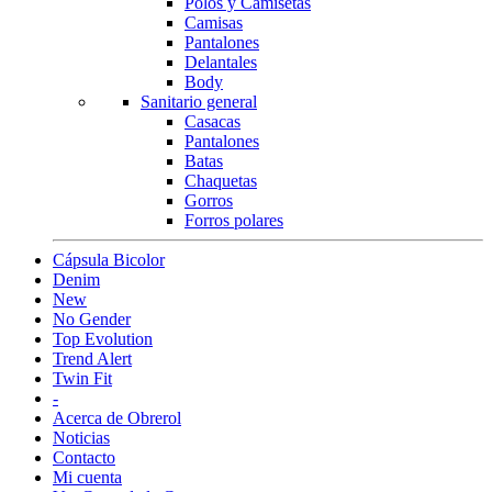
Polos y Camisetas
Camisas
Pantalones
Delantales
Body
Sanitario general
Casacas
Pantalones
Batas
Chaquetas
Gorros
Forros polares
Cápsula Bicolor
Denim
New
No Gender
Top Evolution
Trend Alert
Twin Fit
-
Acerca de Obrerol
Noticias
Contacto
Mi cuenta