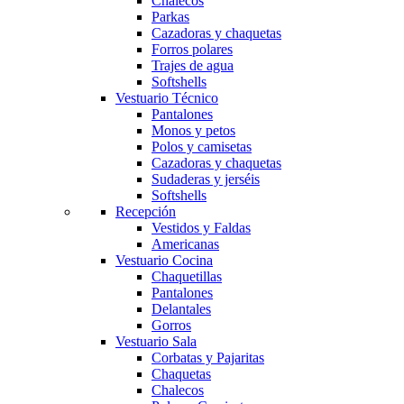
Chalecos
Parkas
Cazadoras y chaquetas
Forros polares
Trajes de agua
Softshells
Vestuario Técnico
Pantalones
Monos y petos
Polos y camisetas
Cazadoras y chaquetas
Sudaderas y jerséis
Softshells
Recepción
Vestidos y Faldas
Americanas
Vestuario Cocina
Chaquetillas
Pantalones
Delantales
Gorros
Vestuario Sala
Corbatas y Pajaritas
Chaquetas
Chalecos