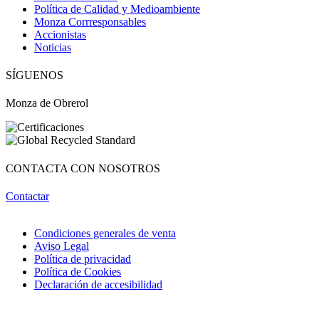
Política de Calidad y Medioambiente
Monza Corrresponsables
Accionistas
Noticias
Obri
OBRI
SÍGUENOS
Monza de Obrerol
¡Hola! Soy OBRI, tu asistente virtual de Obrerol 🤖Estoy aquí para
ayudarte. Cuéntame qué necesitas… ¡y lo resolvemos juntos!
CONTACTA CON NOSOTROS
Contactar
Condiciones generales de venta
Aviso Legal
Política de privacidad
Política de Cookies
Declaración de accesibilidad