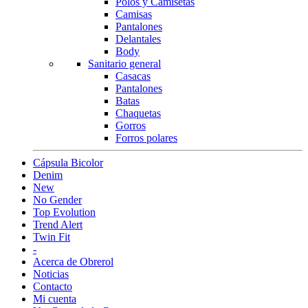
Polos y Camisetas
Camisas
Pantalones
Delantales
Body
Sanitario general
Casacas
Pantalones
Batas
Chaquetas
Gorros
Forros polares
Cápsula Bicolor
Denim
New
No Gender
Top Evolution
Trend Alert
Twin Fit
-
Acerca de Obrerol
Noticias
Contacto
Mi cuenta