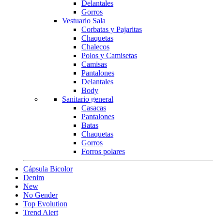
Delantales
Gorros
Vestuario Sala
Corbatas y Pajaritas
Chaquetas
Chalecos
Polos y Camisetas
Camisas
Pantalones
Delantales
Body
Sanitario general
Casacas
Pantalones
Batas
Chaquetas
Gorros
Forros polares
Cápsula Bicolor
Denim
New
No Gender
Top Evolution
Trend Alert