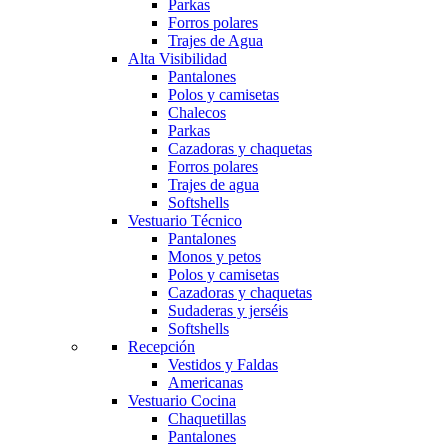
Parkas
Forros polares
Trajes de Agua
Alta Visibilidad
Pantalones
Polos y camisetas
Chalecos
Parkas
Cazadoras y chaquetas
Forros polares
Trajes de agua
Softshells
Vestuario Técnico
Pantalones
Monos y petos
Polos y camisetas
Cazadoras y chaquetas
Sudaderas y jerséis
Softshells
Recepción
Vestidos y Faldas
Americanas
Vestuario Cocina
Chaquetillas
Pantalones