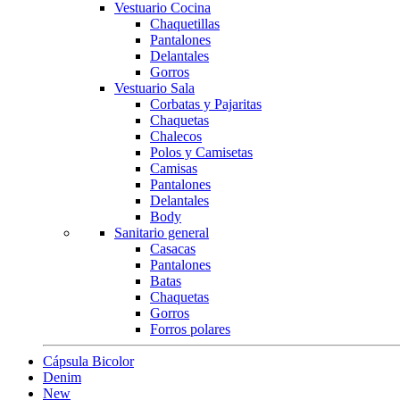
Vestuario Cocina
Chaquetillas
Pantalones
Delantales
Gorros
Vestuario Sala
Corbatas y Pajaritas
Chaquetas
Chalecos
Polos y Camisetas
Camisas
Pantalones
Delantales
Body
Sanitario general
Casacas
Pantalones
Batas
Chaquetas
Gorros
Forros polares
Cápsula Bicolor
Denim
New