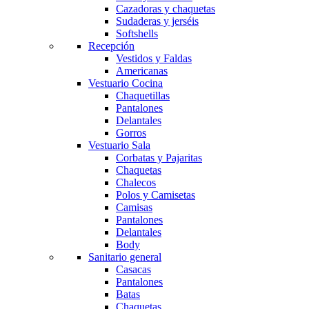
Cazadoras y chaquetas
Sudaderas y jerséis
Softshells
Recepción
Vestidos y Faldas
Americanas
Vestuario Cocina
Chaquetillas
Pantalones
Delantales
Gorros
Vestuario Sala
Corbatas y Pajaritas
Chaquetas
Chalecos
Polos y Camisetas
Camisas
Pantalones
Delantales
Body
Sanitario general
Casacas
Pantalones
Batas
Chaquetas