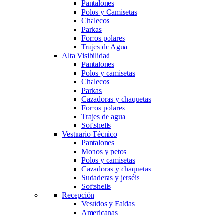
Pantalones
Polos y Camisetas
Chalecos
Parkas
Forros polares
Trajes de Agua
Alta Visibilidad
Pantalones
Polos y camisetas
Chalecos
Parkas
Cazadoras y chaquetas
Forros polares
Trajes de agua
Softshells
Vestuario Técnico
Pantalones
Monos y petos
Polos y camisetas
Cazadoras y chaquetas
Sudaderas y jerséis
Softshells
Recepción
Vestidos y Faldas
Americanas