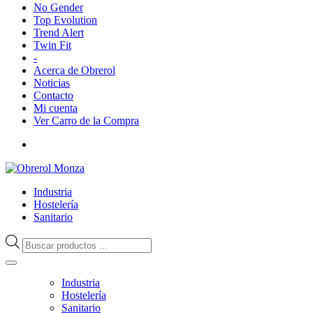
No Gender
Top Evolution
Trend Alert
Twin Fit
-
Acerca de Obrerol
Noticias
Contacto
Mi cuenta
Ver Carro de la Compra
Industria
Hostelería
Sanitario
Búsqueda
de
productos
Industria
Hostelería
Sanitario