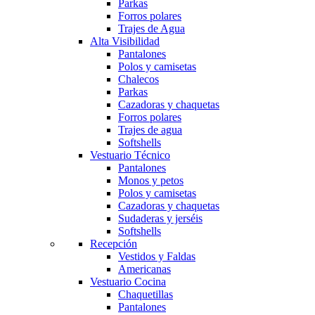
Parkas
Forros polares
Trajes de Agua
Alta Visibilidad
Pantalones
Polos y camisetas
Chalecos
Parkas
Cazadoras y chaquetas
Forros polares
Trajes de agua
Softshells
Vestuario Técnico
Pantalones
Monos y petos
Polos y camisetas
Cazadoras y chaquetas
Sudaderas y jerséis
Softshells
Recepción
Vestidos y Faldas
Americanas
Vestuario Cocina
Chaquetillas
Pantalones