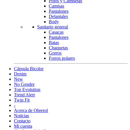
Polos y Camisetas
Camisas
Pantalones
Delantales
Body
Sanitario general
Casacas
Pantalones
Batas
Chaquetas
Gorros
Forros polares
Cápsula Bicolor
Denim
New
No Gender
Top Evolution
Trend Alert
Twin Fit
-
Acerca de Obrerol
Noticias
Contacto
Mi cuenta