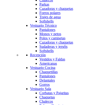
Chalecos
Parkas
Cazadoras y chaquetas
Forros polares
Trajes de agua
Softshells
Vestuario Técnico
Pantalones
Monos y petos
Polos y camisetas
Cazadoras y chaquetas
Sudaderas y jerséis
Softshells
Recepción
Vestidos y Faldas
Americanas
Vestuario Cocina
Chaquetillas
Pantalones
Delantales
Gorros
Vestuario Sala
Corbatas y Pajaritas
Chaquetas
Chalecos