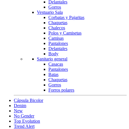
Delantales
Gorros
Vestuario Sala
Corbatas y Pajaritas
Chaquetas
Chalecos
Polos y Camisetas
Camisas
Pantalones
Delantales
Body
Sanitario general
Casacas
Pantalones
Batas
Chaquetas
Gorros
Forros polares
Cápsula Bicolor
Denim
New
No Gender
Top Evolution
Trend Alert