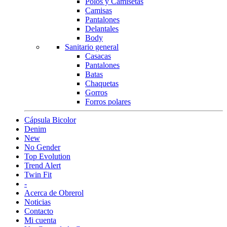
Polos y Camisetas
Camisas
Pantalones
Delantales
Body
Sanitario general
Casacas
Pantalones
Batas
Chaquetas
Gorros
Forros polares
Cápsula Bicolor
Denim
New
No Gender
Top Evolution
Trend Alert
Twin Fit
-
Acerca de Obrerol
Noticias
Contacto
Mi cuenta