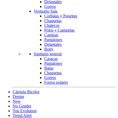
Delantales
Gorros
Vestuario Sala
Corbatas y Pajaritas
Chaquetas
Chalecos
Polos y Camisetas
Camisas
Pantalones
Delantales
Body
Sanitario general
Casacas
Pantalones
Batas
Chaquetas
Gorros
Forros polares
Cápsula Bicolor
Denim
New
No Gender
Top Evolution
Trend Alert