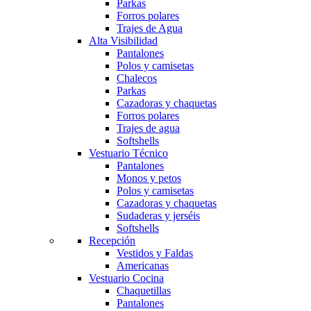
Parkas
Forros polares
Trajes de Agua
Alta Visibilidad
Pantalones
Polos y camisetas
Chalecos
Parkas
Cazadoras y chaquetas
Forros polares
Trajes de agua
Softshells
Vestuario Técnico
Pantalones
Monos y petos
Polos y camisetas
Cazadoras y chaquetas
Sudaderas y jerséis
Softshells
Recepción
Vestidos y Faldas
Americanas
Vestuario Cocina
Chaquetillas
Pantalones