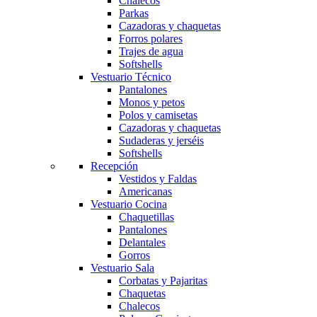
Chalecos
Parkas
Cazadoras y chaquetas
Forros polares
Trajes de agua
Softshells
Vestuario Técnico
Pantalones
Monos y petos
Polos y camisetas
Cazadoras y chaquetas
Sudaderas y jerséis
Softshells
Recepción
Vestidos y Faldas
Americanas
Vestuario Cocina
Chaquetillas
Pantalones
Delantales
Gorros
Vestuario Sala
Corbatas y Pajaritas
Chaquetas
Chalecos