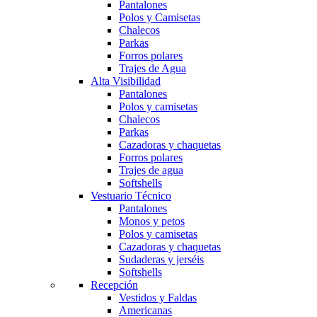
Pantalones
Polos y Camisetas
Chalecos
Parkas
Forros polares
Trajes de Agua
Alta Visibilidad
Pantalones
Polos y camisetas
Chalecos
Parkas
Cazadoras y chaquetas
Forros polares
Trajes de agua
Softshells
Vestuario Técnico
Pantalones
Monos y petos
Polos y camisetas
Cazadoras y chaquetas
Sudaderas y jerséis
Softshells
Recepción
Vestidos y Faldas
Americanas