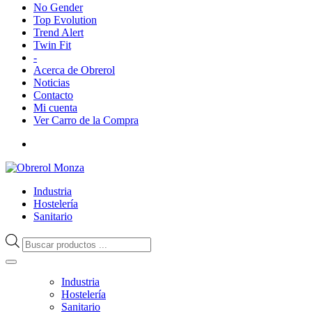
No Gender
Top Evolution
Trend Alert
Twin Fit
-
Acerca de Obrerol
Noticias
Contacto
Mi cuenta
Ver Carro de la Compra
Industria
Hostelería
Sanitario
Búsqueda
de
productos
Industria
Hostelería
Sanitario