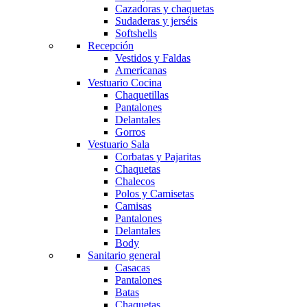
Cazadoras y chaquetas
Sudaderas y jerséis
Softshells
Recepción
Vestidos y Faldas
Americanas
Vestuario Cocina
Chaquetillas
Pantalones
Delantales
Gorros
Vestuario Sala
Corbatas y Pajaritas
Chaquetas
Chalecos
Polos y Camisetas
Camisas
Pantalones
Delantales
Body
Sanitario general
Casacas
Pantalones
Batas
Chaquetas