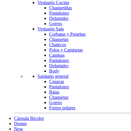
Vestuario Cocina
Chaquetillas
Pantalones
Delantales
Gorros
Vestuario Sala
Corbatas y Pajaritas
Chaquetas
Chalecos
Polos y Camisetas
Camisas
Pantalones
Delantales
Body
Sanitario general
Casacas
Pantalones
Batas
Chaquetas
Gorros
Forros polares
Cápsula Bicolor
Denim
New