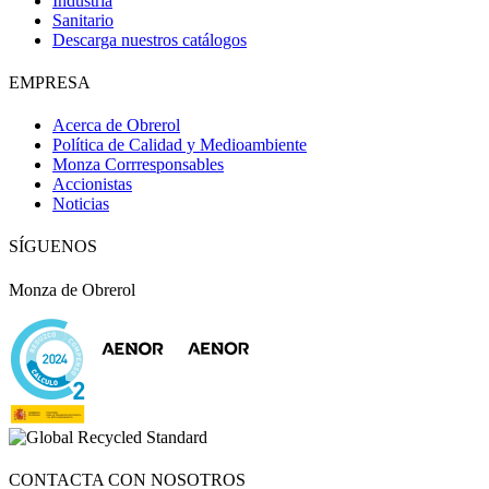
Industria
Sanitario
Descarga nuestros catálogos
EMPRESA
Acerca de Obrerol
Política de Calidad y Medioambiente
Monza Corrresponsables
Accionistas
Noticias
SÍGUENOS
Monza de Obrerol
Obri
OBRI
¡Hola! Soy OBRI, tu asistente virtual de Obrerol 🤖Estoy aquí para
ayudarte. Cuéntame qué necesitas… ¡y lo resolvemos juntos!
CONTACTA CON NOSOTROS