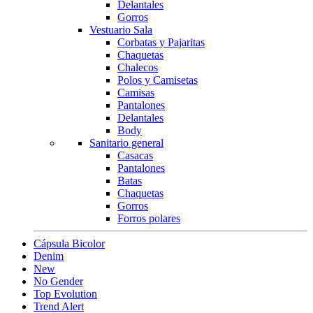
Delantales
Gorros
Vestuario Sala
Corbatas y Pajaritas
Chaquetas
Chalecos
Polos y Camisetas
Camisas
Pantalones
Delantales
Body
Sanitario general
Casacas
Pantalones
Batas
Chaquetas
Gorros
Forros polares
Cápsula Bicolor
Denim
New
No Gender
Top Evolution
Trend Alert