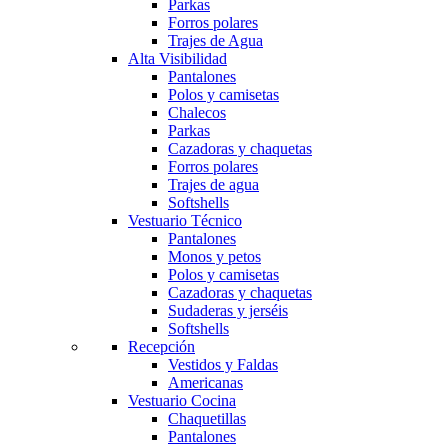
Parkas
Forros polares
Trajes de Agua
Alta Visibilidad
Pantalones
Polos y camisetas
Chalecos
Parkas
Cazadoras y chaquetas
Forros polares
Trajes de agua
Softshells
Vestuario Técnico
Pantalones
Monos y petos
Polos y camisetas
Cazadoras y chaquetas
Sudaderas y jerséis
Softshells
Recepción
Vestidos y Faldas
Americanas
Vestuario Cocina
Chaquetillas
Pantalones