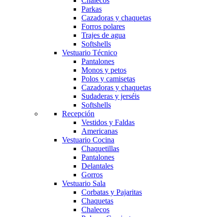
Chalecos
Parkas
Cazadoras y chaquetas
Forros polares
Trajes de agua
Softshells
Vestuario Técnico
Pantalones
Monos y petos
Polos y camisetas
Cazadoras y chaquetas
Sudaderas y jerséis
Softshells
Recepción
Vestidos y Faldas
Americanas
Vestuario Cocina
Chaquetillas
Pantalones
Delantales
Gorros
Vestuario Sala
Corbatas y Pajaritas
Chaquetas
Chalecos