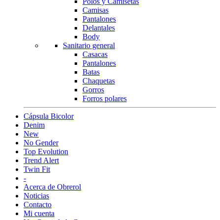
Polos y Camisetas
Camisas
Pantalones
Delantales
Body
Sanitario general
Casacas
Pantalones
Batas
Chaquetas
Gorros
Forros polares
Cápsula Bicolor
Denim
New
No Gender
Top Evolution
Trend Alert
Twin Fit
-
Acerca de Obrerol
Noticias
Contacto
Mi cuenta