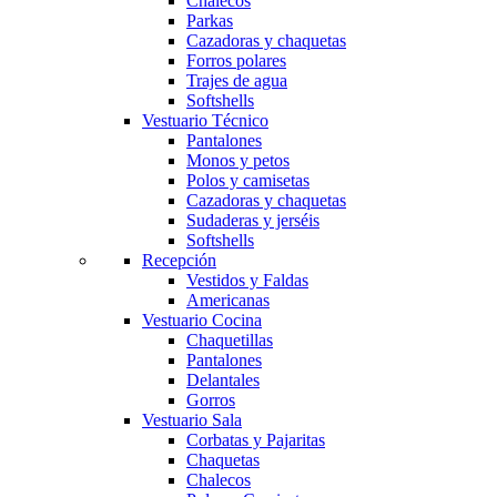
Chalecos
Parkas
Cazadoras y chaquetas
Forros polares
Trajes de agua
Softshells
Vestuario Técnico
Pantalones
Monos y petos
Polos y camisetas
Cazadoras y chaquetas
Sudaderas y jerséis
Softshells
Recepción
Vestidos y Faldas
Americanas
Vestuario Cocina
Chaquetillas
Pantalones
Delantales
Gorros
Vestuario Sala
Corbatas y Pajaritas
Chaquetas
Chalecos