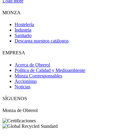
Load more
MONZA
Hostelería
Industria
Sanitario
Descarga nuestros catálogos
EMPRESA
Obri
OBRI
Acerca de Obrerol
Política de Calidad y Medioambiente
Monza Corrresponsables
Accionistas
¡Hola! Soy OBRI, tu asistente virtual de Obrerol 🤖Estoy aquí para
Noticias
ayudarte. Cuéntame qué necesitas… ¡y lo resolvemos juntos!
SÍGUENOS
Monza de Obrerol