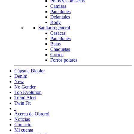
Polos y Camisetas
Camisas
Pantalones
Delantales
Body
Sanitario general
Casacas
Pantalones
Batas
Chaquetas
Gorros
Forros polares
Cápsula Bicolor
Denim
New
No Gender
Top Evolution
Trend Alert
Twin Fit
-
Acerca de Obrerol
Noticias
Contacto
Mi cuenta