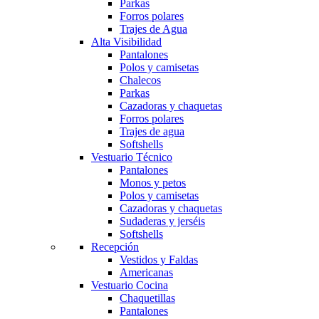
Parkas
Forros polares
Trajes de Agua
Alta Visibilidad
Pantalones
Polos y camisetas
Chalecos
Parkas
Cazadoras y chaquetas
Forros polares
Trajes de agua
Softshells
Vestuario Técnico
Pantalones
Monos y petos
Polos y camisetas
Cazadoras y chaquetas
Sudaderas y jerséis
Softshells
Recepción
Vestidos y Faldas
Americanas
Vestuario Cocina
Chaquetillas
Pantalones