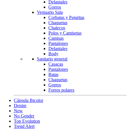
Delantales
Gorros
Vestuario Sala
Corbatas y Pajaritas
Chaquetas
Chalecos
Polos y Camisetas
Camisas
Pantalones
Delantales
Body
Sanitario general
Casacas
Pantalones
Batas
Chaquetas
Gorros
Forros polares
Cápsula Bicolor
Denim
New
No Gender
Top Evolution
Trend Alert