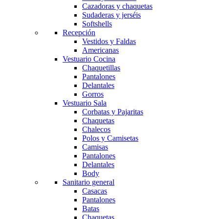
Cazadoras y chaquetas
Sudaderas y jerséis
Softshells
Recepción
Vestidos y Faldas
Americanas
Vestuario Cocina
Chaquetillas
Pantalones
Delantales
Gorros
Vestuario Sala
Corbatas y Pajaritas
Chaquetas
Chalecos
Polos y Camisetas
Camisas
Pantalones
Delantales
Body
Sanitario general
Casacas
Pantalones
Batas
Chaquetas