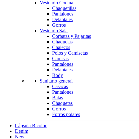
Vestuario Cocina
Chaquetillas
Pantalones
Delantales
Gorros
Vestuario Sala
Corbatas y Pajaritas
Chaquetas
Chalecos
Polos y Camisetas
Camisas
Pantalones
Delantales
Body
Sanitario general
Casacas
Pantalones
Batas
Chaquetas
Gorros
Forros polares
Cápsula Bicolor
Denim
New