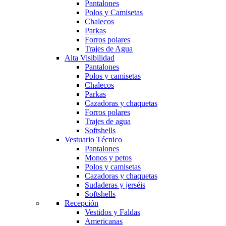
Pantalones
Polos y Camisetas
Chalecos
Parkas
Forros polares
Trajes de Agua
Alta Visibilidad
Pantalones
Polos y camisetas
Chalecos
Parkas
Cazadoras y chaquetas
Forros polares
Trajes de agua
Softshells
Vestuario Técnico
Pantalones
Monos y petos
Polos y camisetas
Cazadoras y chaquetas
Sudaderas y jerséis
Softshells
Recepción
Vestidos y Faldas
Americanas