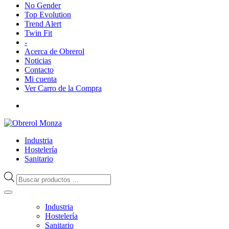
No Gender
Top Evolution
Trend Alert
Twin Fit
-
Acerca de Obrerol
Noticias
Contacto
Mi cuenta
Ver Carro de la Compra
Industria
Hostelería
Sanitario
Búsqueda
de
productos
Industria
Hostelería
Sanitario