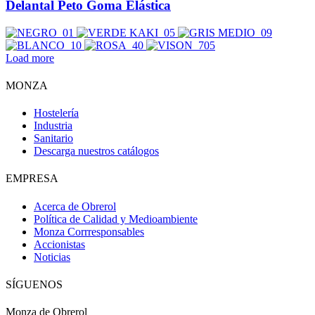
Delantal Peto Goma Elástica
Load more
MONZA
Hostelería
Industria
Sanitario
Descarga nuestros catálogos
EMPRESA
Acerca de Obrerol
Política de Calidad y Medioambiente
Monza Corrresponsables
Accionistas
Noticias
Obri
OBRI
SÍGUENOS
¡Hola! Soy OBRI, tu asistente virtual de Obrerol 🤖Estoy aquí para
Monza de Obrerol