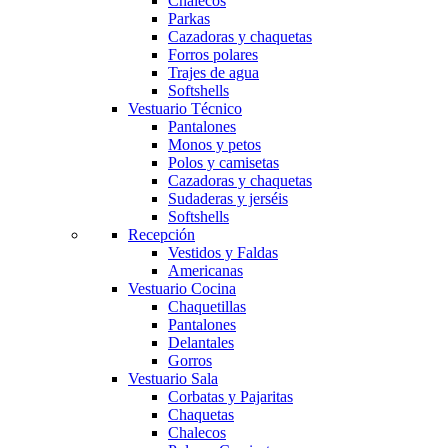
Chalecos
Parkas
Cazadoras y chaquetas
Forros polares
Trajes de agua
Softshells
Vestuario Técnico
Pantalones
Monos y petos
Polos y camisetas
Cazadoras y chaquetas
Sudaderas y jerséis
Softshells
Recepción
Vestidos y Faldas
Americanas
Vestuario Cocina
Chaquetillas
Pantalones
Delantales
Gorros
Vestuario Sala
Corbatas y Pajaritas
Chaquetas
Chalecos