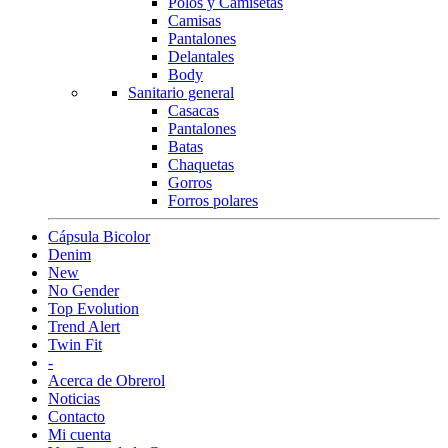
Polos y Camisetas
Camisas
Pantalones
Delantales
Body
Sanitario general
Casacas
Pantalones
Batas
Chaquetas
Gorros
Forros polares
Cápsula Bicolor
Denim
New
No Gender
Top Evolution
Trend Alert
Twin Fit
-
Acerca de Obrerol
Noticias
Contacto
Mi cuenta