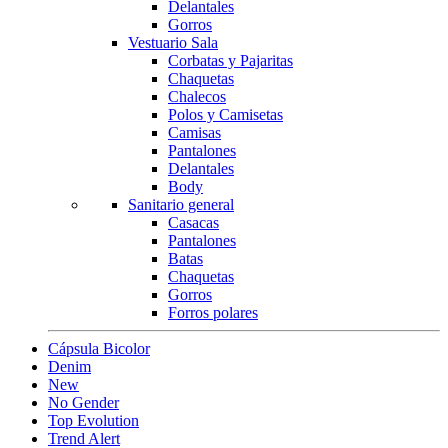
Delantales
Gorros
Vestuario Sala
Corbatas y Pajaritas
Chaquetas
Chalecos
Polos y Camisetas
Camisas
Pantalones
Delantales
Body
Sanitario general
Casacas
Pantalones
Batas
Chaquetas
Gorros
Forros polares
Cápsula Bicolor
Denim
New
No Gender
Top Evolution
Trend Alert