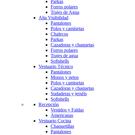
Parkas
Forros polares
Trajes de Agua
Alta Visibilidad
Pantalones
Polos y camisetas
Chalecos
Parkas
Cazadoras y chaquetas
Forros polares
Trajes de agua
Softshells
Vestuario Técnico
Pantalones
Monos y petos
Polos y camisetas
Cazadoras y chaquetas
Sudaderas y jerséis
Softshells
Recepción
Vestidos y Faldas
Americanas
Vestuario Cocina
Chaquetillas
Pantalones