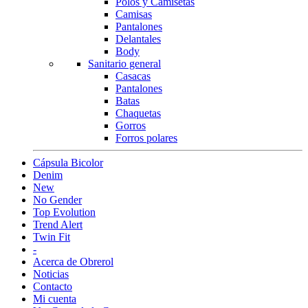
Polos y Camisetas
Camisas
Pantalones
Delantales
Body
Sanitario general
Casacas
Pantalones
Batas
Chaquetas
Gorros
Forros polares
Cápsula Bicolor
Denim
New
No Gender
Top Evolution
Trend Alert
Twin Fit
-
Acerca de Obrerol
Noticias
Contacto
Mi cuenta