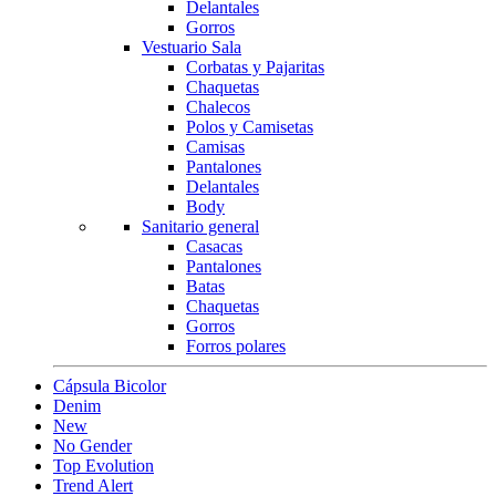
Delantales
Gorros
Vestuario Sala
Corbatas y Pajaritas
Chaquetas
Chalecos
Polos y Camisetas
Camisas
Pantalones
Delantales
Body
Sanitario general
Casacas
Pantalones
Batas
Chaquetas
Gorros
Forros polares
Cápsula Bicolor
Denim
New
No Gender
Top Evolution
Trend Alert