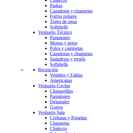
Chalecos
Parkas
Cazadoras y chaquetas
Forros polares
Trajes de agua
Softshells
Vestuario Técnico
Pantalones
Monos y petos
Polos y camisetas
Cazadoras y chaquetas
Sudaderas y jerséis
Softshells
Recepción
Vestidos y Faldas
Americanas
Vestuario Cocina
Chaquetillas
Pantalones
Delantales
Gorros
Vestuario Sala
Corbatas y Pajaritas
Chaquetas
Chalecos