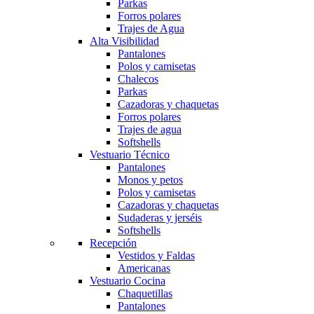
Parkas
Forros polares
Trajes de Agua
Alta Visibilidad
Pantalones
Polos y camisetas
Chalecos
Parkas
Cazadoras y chaquetas
Forros polares
Trajes de agua
Softshells
Vestuario Técnico
Pantalones
Monos y petos
Polos y camisetas
Cazadoras y chaquetas
Sudaderas y jerséis
Softshells
Recepción
Vestidos y Faldas
Americanas
Vestuario Cocina
Chaquetillas
Pantalones