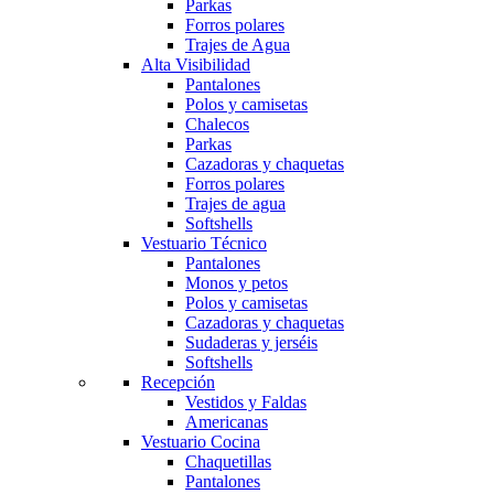
Parkas
Forros polares
Trajes de Agua
Alta Visibilidad
Pantalones
Polos y camisetas
Chalecos
Parkas
Cazadoras y chaquetas
Forros polares
Trajes de agua
Softshells
Vestuario Técnico
Pantalones
Monos y petos
Polos y camisetas
Cazadoras y chaquetas
Sudaderas y jerséis
Softshells
Recepción
Vestidos y Faldas
Americanas
Vestuario Cocina
Chaquetillas
Pantalones