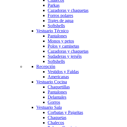
Chalecos
Parkas
Cazadoras y chaquetas
Forros polares
Trajes de agua
Softshells
Vestuario Técnico
Pantalones
Monos y petos
Polos y camisetas
Cazadoras y chaquetas
Sudaderas y jerséis
Softshells
Recepción
Vestidos y Faldas
Americanas
Vestuario Cocina
Chaquetillas
Pantalones
Delantales
Gorros
Vestuario Sala
Corbatas y Pajaritas
Chaquetas
Chalecos