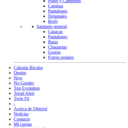
Polos y Camisetas
Camisas
Pantalones
Delantales
Body
Sanitario general
Casacas
Pantalones
Batas
Chaquetas
Gorros
Forros polares
Cápsula Bicolor
Denim
New
No Gender
Top Evolution
Trend Alert
Twin Fit
-
Acerca de Obrerol
Noticias
Contacto
Mi cuenta