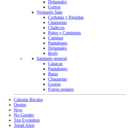
Delantales
Gorros
Vestuario Sala
Corbatas y Pajaritas
Chaquetas
Chalecos
Polos y Camisetas
Camisas
Pantalones
Delantales
Body
Sanitario general
Casacas
Pantalones
Batas
Chaquetas
Gorros
Forros polares
Cápsula Bicolor
Denim
New
No Gender
Top Evolution
Trend Alert