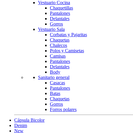
Vestuario Cocina
Chaquetillas
Pantalones
Delantales
Gorros
Vestuario Sala
Corbatas y Pajaritas
Chaquetas
Chalecos
Polos y Camisetas
Camisas
Pantalones
Delantales
Body
Sanitario general
Casacas
Pantalones
Batas
Chaquetas
Gorros
Forros polares
Cápsula Bicolor
Denim
New