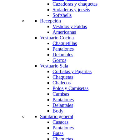
Cazadoras y chaquetas
Sudaderas y jerséis
Softshells
Recepción
Vestidos y Faldas
Americanas
Vestuario Cocina
Chaquetillas
Pantalones
Delantales
Gorros
Vestuario Sala
Corbatas y Pajaritas
Chaquetas
Chalecos
Polos y Camisetas
Camisas
Pantalones
Delantales
Body
Sanitario general
Casacas
Pantalones
Batas
Chaquetas