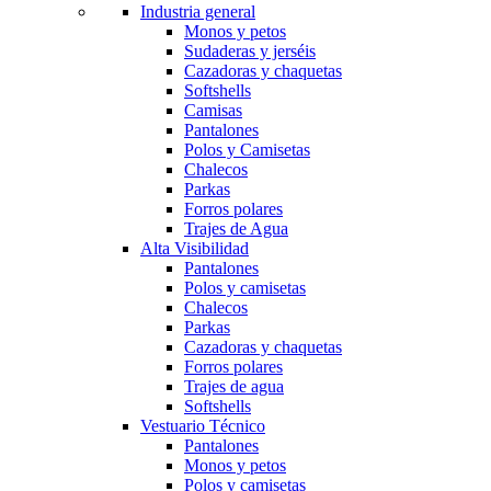
Industria general
Monos y petos
Sudaderas y jerséis
Cazadoras y chaquetas
Softshells
Camisas
Pantalones
Polos y Camisetas
Chalecos
Parkas
Forros polares
Trajes de Agua
Alta Visibilidad
Pantalones
Polos y camisetas
Chalecos
Parkas
Cazadoras y chaquetas
Forros polares
Trajes de agua
Softshells
Vestuario Técnico
Pantalones
Monos y petos
Polos y camisetas