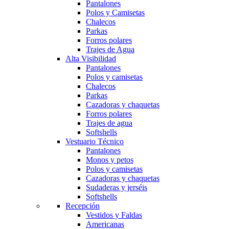
Pantalones
Polos y Camisetas
Chalecos
Parkas
Forros polares
Trajes de Agua
Alta Visibilidad
Pantalones
Polos y camisetas
Chalecos
Parkas
Cazadoras y chaquetas
Forros polares
Trajes de agua
Softshells
Vestuario Técnico
Pantalones
Monos y petos
Polos y camisetas
Cazadoras y chaquetas
Sudaderas y jerséis
Softshells
Recepción
Vestidos y Faldas
Americanas