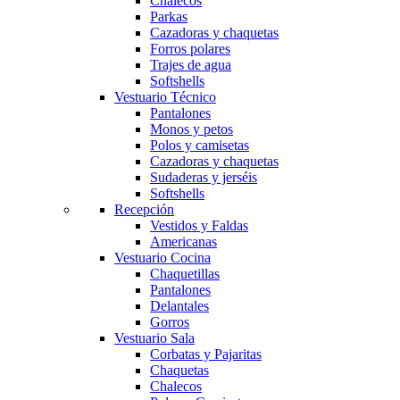
Chalecos
Parkas
Cazadoras y chaquetas
Forros polares
Trajes de agua
Softshells
Vestuario Técnico
Pantalones
Monos y petos
Polos y camisetas
Cazadoras y chaquetas
Sudaderas y jerséis
Softshells
Recepción
Vestidos y Faldas
Americanas
Vestuario Cocina
Chaquetillas
Pantalones
Delantales
Gorros
Vestuario Sala
Corbatas y Pajaritas
Chaquetas
Chalecos