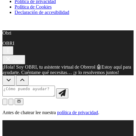
Política de privacidad
Política de Cookies
Declaración de accesibilidad
Obri
OBRI
Close
¡Hola! Soy OBRI, tu asistente virtual de Obrerol 🤖Estoy aquí para
ayudarte. Cuéntame qué necesitas… ¡y lo resolvemos juntos!
Antes de chatear lee nuestra
política de privacidad
.