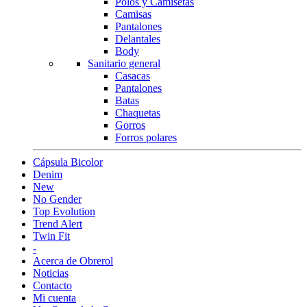
Polos y Camisetas
Camisas
Pantalones
Delantales
Body
Sanitario general
Casacas
Pantalones
Batas
Chaquetas
Gorros
Forros polares
Cápsula Bicolor
Denim
New
No Gender
Top Evolution
Trend Alert
Twin Fit
-
Acerca de Obrerol
Noticias
Contacto
Mi cuenta