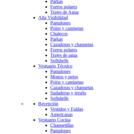
Parkas
Forros polares
Trajes de Agua
Alta Visibilidad
Pantalones
Polos y camisetas
Chalecos
Parkas
Cazadoras y chaquetas
Forros polares
Trajes de agua
Softshells
Vestuario Técnico
Pantalones
Monos y petos
Polos y camisetas
Cazadoras y chaquetas
Sudaderas y jerséis
Softshells
Recepción
Vestidos y Faldas
Americanas
Vestuario Cocina
Chaquetillas
Pantalones