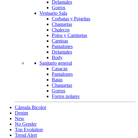
Delantales
Gorros
Vestuario Sala
Corbatas y Pajaritas
Chaquetas
Chalecos
Polos y Camisetas
Camisas
Pantalones
Delantales
Body
Sanitario general
Casacas
Pantalones
Batas
Chaquetas
Gorros
Forros polares
Cápsula Bicolor
Denim
New
No Gender
Top Evolution
Trend Alert