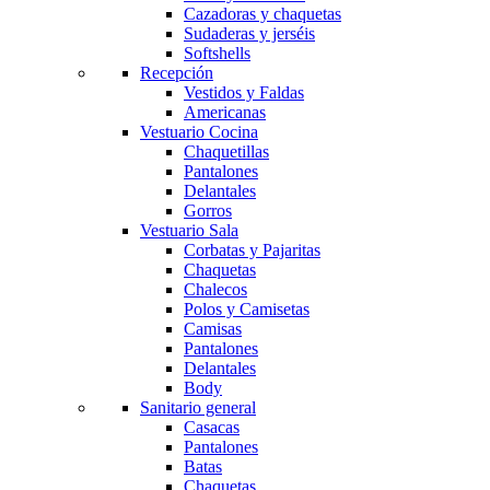
Cazadoras y chaquetas
Sudaderas y jerséis
Softshells
Recepción
Vestidos y Faldas
Americanas
Vestuario Cocina
Chaquetillas
Pantalones
Delantales
Gorros
Vestuario Sala
Corbatas y Pajaritas
Chaquetas
Chalecos
Polos y Camisetas
Camisas
Pantalones
Delantales
Body
Sanitario general
Casacas
Pantalones
Batas
Chaquetas