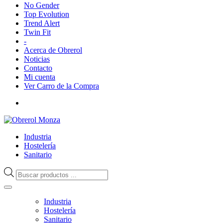
No Gender
Top Evolution
Trend Alert
Twin Fit
-
Acerca de Obrerol
Noticias
Contacto
Mi cuenta
Ver Carro de la Compra
Industria
Hostelería
Sanitario
Búsqueda
de
productos
Industria
Hostelería
Sanitario