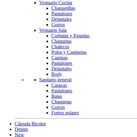
Vestuario Cocina
Chaquetillas
Pantalones
Delantales
Gorros
Vestuario Sala
Corbatas y Pajaritas
Chaquetas
Chalecos
Polos y Camisetas
Camisas
Pantalones
Delantales
Body
Sanitario general
Casacas
Pantalones
Batas
Chaquetas
Gorros
Forros polares
Cápsula Bicolor
Denim
New