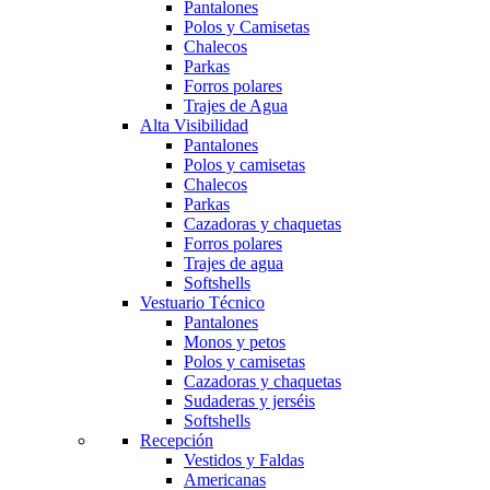
Pantalones
Polos y Camisetas
Chalecos
Parkas
Forros polares
Trajes de Agua
Alta Visibilidad
Pantalones
Polos y camisetas
Chalecos
Parkas
Cazadoras y chaquetas
Forros polares
Trajes de agua
Softshells
Vestuario Técnico
Pantalones
Monos y petos
Polos y camisetas
Cazadoras y chaquetas
Sudaderas y jerséis
Softshells
Recepción
Vestidos y Faldas
Americanas