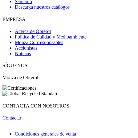
Sanitario
Descarga nuestros catálogos
EMPRESA
Acerca de Obrerol
Política de Calidad y Medioambiente
Monza Corrresponsables
Accionistas
Noticias
Obri
OBRI
SÍGUENOS
Monza de Obrerol
¡Hola! Soy OBRI, tu asistente virtual de Obrerol 🤖Estoy aquí para
ayudarte. Cuéntame qué necesitas… ¡y lo resolvemos juntos!
CONTACTA CON NOSOTROS
Contactar
Condiciones generales de venta