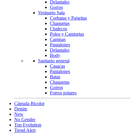
Delantales
Gorros
Vestuario Sala
Corbatas y Pajaritas
Chaquetas
Chalecos
Polos y Camisetas
Camisas
Pantalones
Delantales
Body
Sanitario general
Casacas
Pantalones
Batas
Chaquetas
Gorros
Forros polares
Cápsula Bicolor
Denim
New
No Gender
Top Evolution
Trend Alert