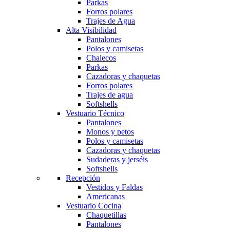
Parkas
Forros polares
Trajes de Agua
Alta Visibilidad
Pantalones
Polos y camisetas
Chalecos
Parkas
Cazadoras y chaquetas
Forros polares
Trajes de agua
Softshells
Vestuario Técnico
Pantalones
Monos y petos
Polos y camisetas
Cazadoras y chaquetas
Sudaderas y jerséis
Softshells
Recepción
Vestidos y Faldas
Americanas
Vestuario Cocina
Chaquetillas
Pantalones