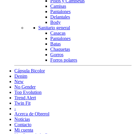
Polos y Camisetas
Camisas
Pantalones
Delantales
Body
Sanitario general
Casacas
Pantalones
Batas
Chaquetas
Gorros
Forros polares
Cápsula Bicolor
Denim
New
No Gender
Top Evolution
Trend Alert
Twin Fit
-
Acerca de Obrerol
Noticias
Contacto
Mi cuenta