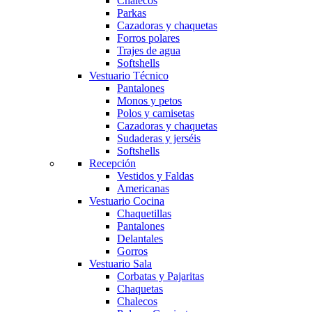
Chalecos
Parkas
Cazadoras y chaquetas
Forros polares
Trajes de agua
Softshells
Vestuario Técnico
Pantalones
Monos y petos
Polos y camisetas
Cazadoras y chaquetas
Sudaderas y jerséis
Softshells
Recepción
Vestidos y Faldas
Americanas
Vestuario Cocina
Chaquetillas
Pantalones
Delantales
Gorros
Vestuario Sala
Corbatas y Pajaritas
Chaquetas
Chalecos