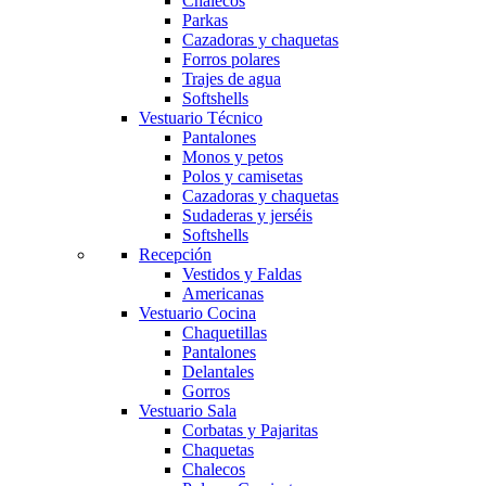
Chalecos
Parkas
Cazadoras y chaquetas
Forros polares
Trajes de agua
Softshells
Vestuario Técnico
Pantalones
Monos y petos
Polos y camisetas
Cazadoras y chaquetas
Sudaderas y jerséis
Softshells
Recepción
Vestidos y Faldas
Americanas
Vestuario Cocina
Chaquetillas
Pantalones
Delantales
Gorros
Vestuario Sala
Corbatas y Pajaritas
Chaquetas
Chalecos