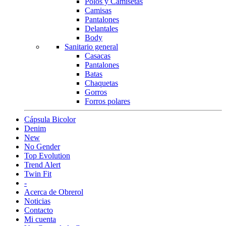
Polos y Camisetas
Camisas
Pantalones
Delantales
Body
Sanitario general
Casacas
Pantalones
Batas
Chaquetas
Gorros
Forros polares
Cápsula Bicolor
Denim
New
No Gender
Top Evolution
Trend Alert
Twin Fit
-
Acerca de Obrerol
Noticias
Contacto
Mi cuenta