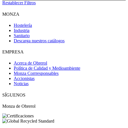
Restablecer Filtros
MONZA
Hostelería
Industria
Sanitario
Descarga nuestros catálogos
EMPRESA
Acerca de Obrerol
Política de Calidad y Medioambiente
Obri
OBRI
Monza Corrresponsables
Accionistas
Noticias
¡Hola! Soy OBRI, tu asistente virtual de Obrerol 🤖Estoy aquí para
SÍGUENOS
ayudarte. Cuéntame qué necesitas… ¡y lo resolvemos juntos!
Monza de Obrerol