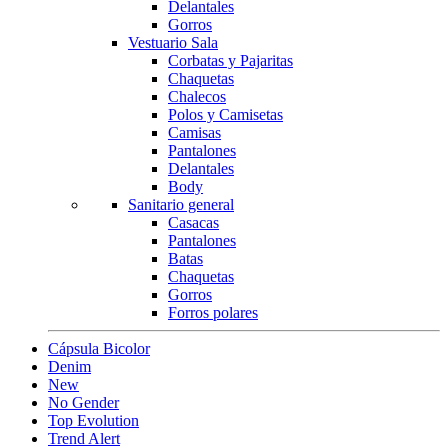
Delantales
Gorros
Vestuario Sala
Corbatas y Pajaritas
Chaquetas
Chalecos
Polos y Camisetas
Camisas
Pantalones
Delantales
Body
Sanitario general
Casacas
Pantalones
Batas
Chaquetas
Gorros
Forros polares
Cápsula Bicolor
Denim
New
No Gender
Top Evolution
Trend Alert