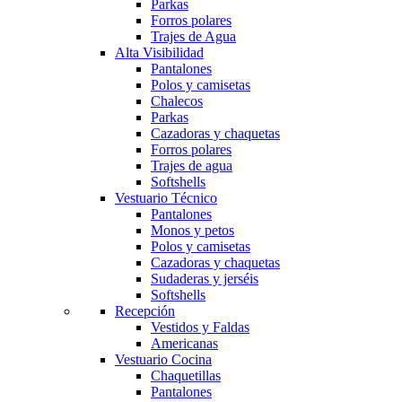
Parkas
Forros polares
Trajes de Agua
Alta Visibilidad
Pantalones
Polos y camisetas
Chalecos
Parkas
Cazadoras y chaquetas
Forros polares
Trajes de agua
Softshells
Vestuario Técnico
Pantalones
Monos y petos
Polos y camisetas
Cazadoras y chaquetas
Sudaderas y jerséis
Softshells
Recepción
Vestidos y Faldas
Americanas
Vestuario Cocina
Chaquetillas
Pantalones