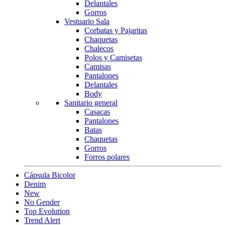
Delantales
Gorros
Vestuario Sala
Corbatas y Pajaritas
Chaquetas
Chalecos
Polos y Camisetas
Camisas
Pantalones
Delantales
Body
Sanitario general
Casacas
Pantalones
Batas
Chaquetas
Gorros
Forros polares
Cápsula Bicolor
Denim
New
No Gender
Top Evolution
Trend Alert