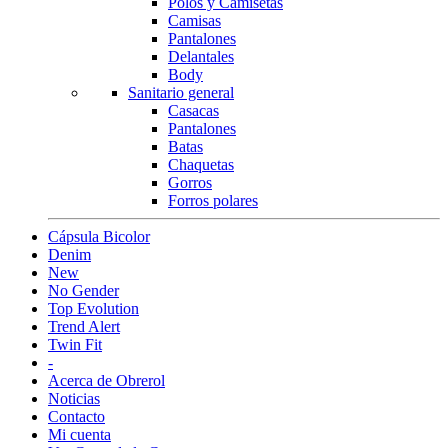
Polos y Camisetas
Camisas
Pantalones
Delantales
Body
Sanitario general
Casacas
Pantalones
Batas
Chaquetas
Gorros
Forros polares
Cápsula Bicolor
Denim
New
No Gender
Top Evolution
Trend Alert
Twin Fit
-
Acerca de Obrerol
Noticias
Contacto
Mi cuenta