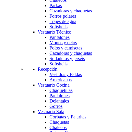
Chalecos
Parkas
Cazadoras y chaquetas
Forros polares
Trajes de agua
Softshells
Vestuario Técnico
Pantalones
Monos y petos
Polos y camisetas
Cazadoras y chaquetas
Sudaderas y jerséis
Softshells
Recepción
Vestidos y Faldas
Americanas
Vestuario Cocina
Chaquetillas
Pantalones
Obri
OBRI
Delantales
Gorros
Vestuario Sala
¡Hola! Soy OBRI, tu asistente virtual de Obrerol 🤖Estoy aquí para
Corbatas y Pajaritas
Chaquetas
ayudarte. Cuéntame qué necesitas… ¡y lo resolvemos juntos!
Chalecos