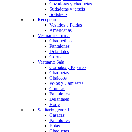
Cazadoras y chaquetas
Sudaderas y jerséis
Softshells
Recepción
Vestidos y Faldas
Americanas
Vestuario Cocina
Chaquetillas
Pantalones
Delantales
Gorros
Vestuario Sala
Corbatas y Pajaritas
Chaquetas
Chalecos
Polos y Camisetas
Camisas
Pantalones
Delantales
Body
Sanitario general
Casacas
Pantalones
Batas
Chaquetas