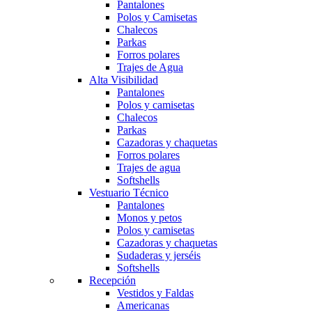
Pantalones
Polos y Camisetas
Chalecos
Parkas
Forros polares
Trajes de Agua
Alta Visibilidad
Pantalones
Polos y camisetas
Chalecos
Parkas
Cazadoras y chaquetas
Forros polares
Trajes de agua
Softshells
Vestuario Técnico
Pantalones
Monos y petos
Polos y camisetas
Cazadoras y chaquetas
Sudaderas y jerséis
Softshells
Recepción
Vestidos y Faldas
Americanas