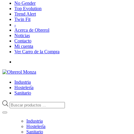
No Gender
Top Evolution
Trend Alert
Twin Fit
-
Acerca de Obrerol
Noticias
Contacto
Mi cuenta
Ver Carro de la Compra
Industria
Hostelería
Sanitario
Búsqueda
de
productos
Industria
Hostelería
Sanitario