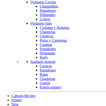
Vestuario Cocina
Chaquetillas
Pantalones
Delantales
Gorros
Vestuario Sala
Corbatas y Pajaritas
Chaquetas
Chalecos
Polos y Camisetas
Camisas
Pantalones
Delantales
Body
Sanitario general
Casacas
Pantalones
Batas
Chaquetas
Gorros
Forros polares
Cápsula Bicolor
Denim
New