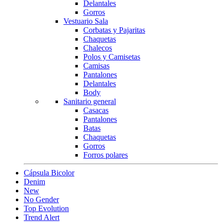
Delantales
Gorros
Vestuario Sala
Corbatas y Pajaritas
Chaquetas
Chalecos
Polos y Camisetas
Camisas
Pantalones
Delantales
Body
Sanitario general
Casacas
Pantalones
Batas
Chaquetas
Gorros
Forros polares
Cápsula Bicolor
Denim
New
No Gender
Top Evolution
Trend Alert