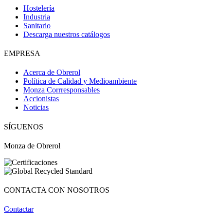
Hostelería
Obri
OBRI
Industria
Sanitario
Descarga nuestros catálogos
¡Hola! Soy OBRI, tu asistente virtual de Obrerol 🤖Estoy aquí para
EMPRESA
ayudarte. Cuéntame qué necesitas… ¡y lo resolvemos juntos!
Acerca de Obrerol
Política de Calidad y Medioambiente
Monza Corrresponsables
Accionistas
Noticias
SÍGUENOS
Monza de Obrerol
CONTACTA CON NOSOTROS
Contactar