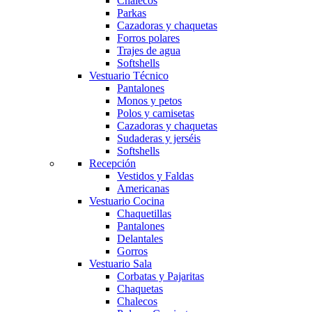
Chalecos
Parkas
Cazadoras y chaquetas
Forros polares
Trajes de agua
Softshells
Vestuario Técnico
Pantalones
Monos y petos
Polos y camisetas
Cazadoras y chaquetas
Sudaderas y jerséis
Softshells
Recepción
Vestidos y Faldas
Americanas
Vestuario Cocina
Chaquetillas
Pantalones
Delantales
Gorros
Vestuario Sala
Corbatas y Pajaritas
Chaquetas
Chalecos