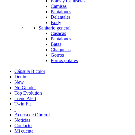
Polos y Camisetas
Camisas
Pantalones
Delantales
Body
Sanitario general
Casacas
Pantalones
Batas
Chaquetas
Gorros
Forros polares
Cápsula Bicolor
Denim
New
No Gender
Top Evolution
Trend Alert
Twin Fit
-
Acerca de Obrerol
Noticias
Contacto
Mi cuenta