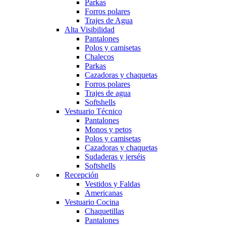
Parkas
Forros polares
Trajes de Agua
Alta Visibilidad
Pantalones
Polos y camisetas
Chalecos
Parkas
Cazadoras y chaquetas
Forros polares
Trajes de agua
Softshells
Vestuario Técnico
Pantalones
Monos y petos
Polos y camisetas
Cazadoras y chaquetas
Sudaderas y jerséis
Softshells
Recepción
Vestidos y Faldas
Americanas
Vestuario Cocina
Chaquetillas
Pantalones