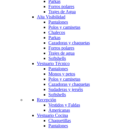
Parkas
Forros polares
Trajes de Agua
Alta Visibilidad
Pantalones
Polos y camisetas
Chalecos
Parkas
Cazadoras y chaquetas
Forros polares
Trajes de agua
Softshells
Vestuario Técnico
Pantalones
Monos y petos
Polos y camisetas
Cazadoras y chaquetas
Sudaderas y jerséis
Softshells
Recepción
Vestidos y Faldas
Americanas
Vestuario Cocina
Chaquetillas
Pantalones