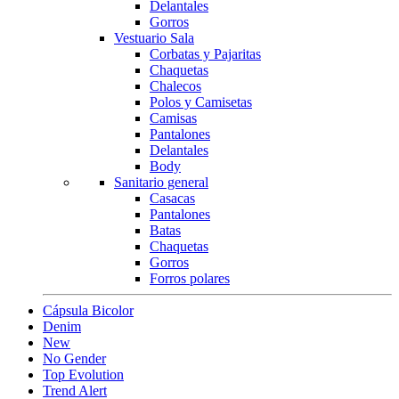
Delantales
Gorros
Vestuario Sala
Corbatas y Pajaritas
Chaquetas
Chalecos
Polos y Camisetas
Camisas
Pantalones
Delantales
Body
Sanitario general
Casacas
Pantalones
Batas
Chaquetas
Gorros
Forros polares
Cápsula Bicolor
Denim
New
No Gender
Top Evolution
Trend Alert