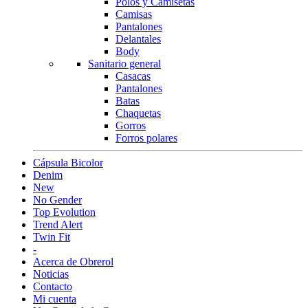
Polos y Camisetas
Camisas
Pantalones
Delantales
Body
Sanitario general
Casacas
Pantalones
Batas
Chaquetas
Gorros
Forros polares
Cápsula Bicolor
Denim
New
No Gender
Top Evolution
Trend Alert
Twin Fit
-
Acerca de Obrerol
Noticias
Contacto
Mi cuenta