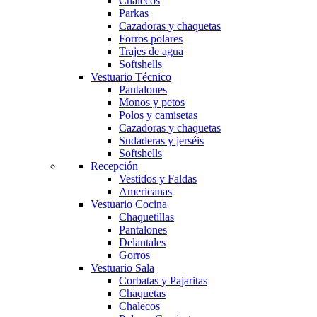
Chalecos
Parkas
Cazadoras y chaquetas
Forros polares
Trajes de agua
Softshells
Vestuario Técnico
Pantalones
Monos y petos
Polos y camisetas
Cazadoras y chaquetas
Sudaderas y jerséis
Softshells
Recepción
Vestidos y Faldas
Americanas
Vestuario Cocina
Chaquetillas
Pantalones
Delantales
Gorros
Vestuario Sala
Corbatas y Pajaritas
Chaquetas
Chalecos