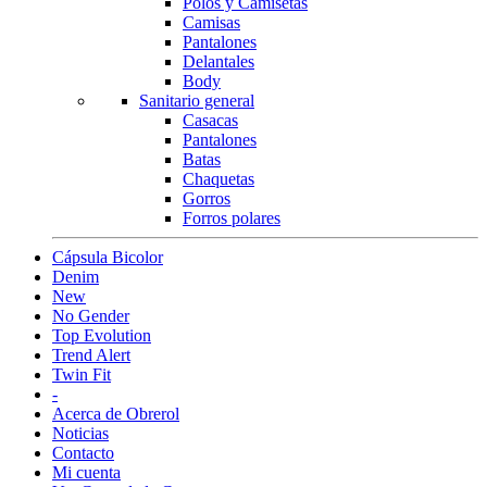
Polos y Camisetas
ayudarte. Cuéntame qué necesitas… ¡y lo resolvemos juntos!
Camisas
Pantalones
Delantales
Body
Sanitario general
Casacas
Pantalones
Batas
Chaquetas
Gorros
Forros polares
Cápsula Bicolor
Denim
New
No Gender
Top Evolution
Trend Alert
Twin Fit
-
Acerca de Obrerol
Noticias
Contacto
Mi cuenta