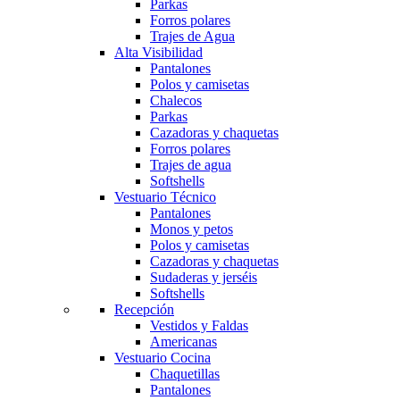
Parkas
Forros polares
Trajes de Agua
Alta Visibilidad
Pantalones
Polos y camisetas
Chalecos
Parkas
Cazadoras y chaquetas
Forros polares
Trajes de agua
Softshells
Vestuario Técnico
Pantalones
Monos y petos
Polos y camisetas
Cazadoras y chaquetas
Sudaderas y jerséis
Softshells
Recepción
Vestidos y Faldas
Americanas
Vestuario Cocina
Chaquetillas
Pantalones