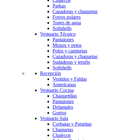
Chalecos
Parkas
Cazadoras y chaquetas
Forros polares
Trajes de agua
Softshells
Vestuario Técnico
Pantalones
Monos y petos
Polos y camisetas
Cazadoras y chaquetas
Sudaderas y jerséis
Softshells
Recepción
Vestidos y Faldas
Americanas
Vestuario Cocina
Chaquetillas
Pantalones
Delantales
Gorros
Obri
OBRI
Vestuario Sala
Corbatas y Pajaritas
Chaquetas
¡Hola! Soy OBRI, tu asistente virtual de Obrerol 🤖Estoy aquí para
Chalecos