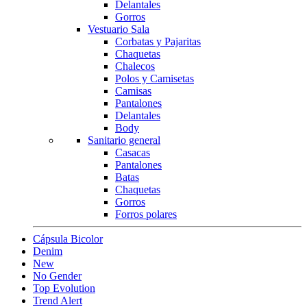
Delantales
Gorros
Vestuario Sala
Corbatas y Pajaritas
Chaquetas
Chalecos
Polos y Camisetas
Camisas
Pantalones
Delantales
Body
Sanitario general
Casacas
Pantalones
Batas
Chaquetas
Gorros
Forros polares
Cápsula Bicolor
Denim
New
No Gender
Top Evolution
Trend Alert