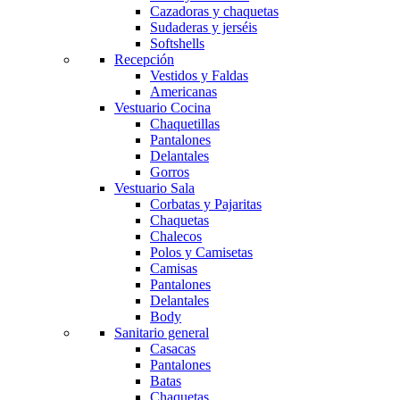
Cazadoras y chaquetas
Sudaderas y jerséis
Softshells
Recepción
Vestidos y Faldas
Americanas
Vestuario Cocina
Chaquetillas
Pantalones
Delantales
Gorros
Vestuario Sala
Corbatas y Pajaritas
Chaquetas
Chalecos
Polos y Camisetas
Camisas
Pantalones
Delantales
Body
Sanitario general
Casacas
Pantalones
Batas
Chaquetas