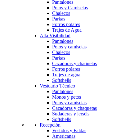
Pantalones
Polos y Camisetas
Chalecos
Parkas
Forros polares
Trajes de Agua
Alta Visibilidad
Pantalones
Polos y camisetas
Chalecos
Parkas
Cazadoras y chaquetas
Forros polares
Trajes de agua
Softshells
Vestuario Técnico
Pantalones
Monos y petos
Polos y camisetas
Cazadoras y chaquetas
Sudaderas y jerséis
Softshells
Recepción
Vestidos y Faldas
Americanas