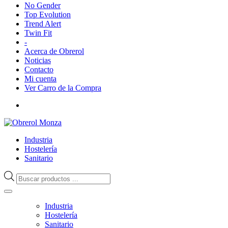
No Gender
Top Evolution
Trend Alert
Twin Fit
-
Acerca de Obrerol
Noticias
Contacto
Mi cuenta
Ver Carro de la Compra
Industria
Hostelería
Sanitario
Búsqueda
de
productos
Industria
Hostelería
Sanitario