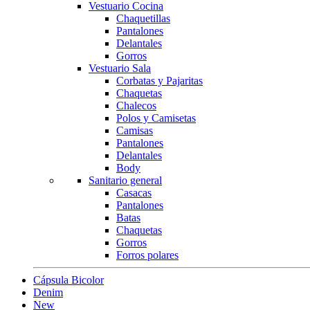
Vestuario Cocina
Chaquetillas
Pantalones
Delantales
Gorros
Vestuario Sala
Corbatas y Pajaritas
Chaquetas
Chalecos
Polos y Camisetas
Camisas
Pantalones
Delantales
Body
Sanitario general
Casacas
Pantalones
Batas
Chaquetas
Gorros
Forros polares
Cápsula Bicolor
Denim
New