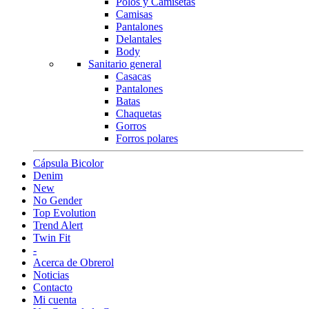
Polos y Camisetas
Camisas
Pantalones
Delantales
Body
Sanitario general
Casacas
Pantalones
Batas
Chaquetas
Gorros
Forros polares
Cápsula Bicolor
Denim
New
No Gender
Top Evolution
Trend Alert
Twin Fit
-
Acerca de Obrerol
Noticias
Contacto
Mi cuenta