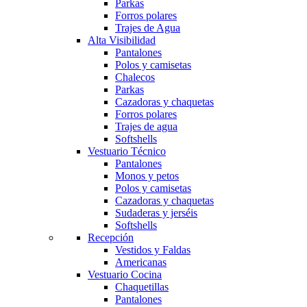
Parkas
Forros polares
Trajes de Agua
Alta Visibilidad
Pantalones
Polos y camisetas
Chalecos
Parkas
Cazadoras y chaquetas
Forros polares
Trajes de agua
Softshells
Vestuario Técnico
Pantalones
Monos y petos
Polos y camisetas
Cazadoras y chaquetas
Sudaderas y jerséis
Softshells
Recepción
Vestidos y Faldas
Americanas
Vestuario Cocina
Chaquetillas
Pantalones