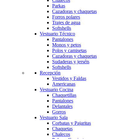
Chalecos
Parkas
Cazadoras y chaquetas
Forros polares
Trajes de agua
Softshells
Vestuario Técnico
Pantalones
Monos y petos
Polos y camisetas
Cazadoras y chaquetas
Sudaderas y jerséis
Softshells
Recepción
Vestidos y Faldas
Americanas
Vestuario Cocina
Chaquetillas
Pantalones
Obri
OBRI
Delantales
Gorros
Vestuario Sala
¡Hola! Soy OBRI, tu asistente virtual de Obrerol 🤖Estoy aquí para
Corbatas y Pajaritas
Chaquetas
ayudarte. Cuéntame qué necesitas… ¡y lo resolvemos juntos!
Chalecos