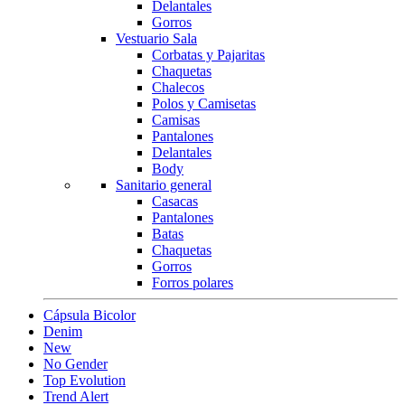
Delantales
Gorros
Vestuario Sala
Corbatas y Pajaritas
Chaquetas
Chalecos
Polos y Camisetas
Camisas
Pantalones
Delantales
Body
Sanitario general
Casacas
Pantalones
Batas
Chaquetas
Gorros
Forros polares
Cápsula Bicolor
Denim
New
No Gender
Top Evolution
Trend Alert