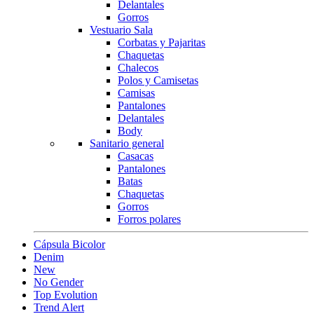
Delantales
Gorros
Vestuario Sala
Corbatas y Pajaritas
Chaquetas
Chalecos
Polos y Camisetas
Camisas
Pantalones
Delantales
Body
Sanitario general
Casacas
Pantalones
Batas
Chaquetas
Gorros
Forros polares
Cápsula Bicolor
Denim
New
No Gender
Top Evolution
Trend Alert