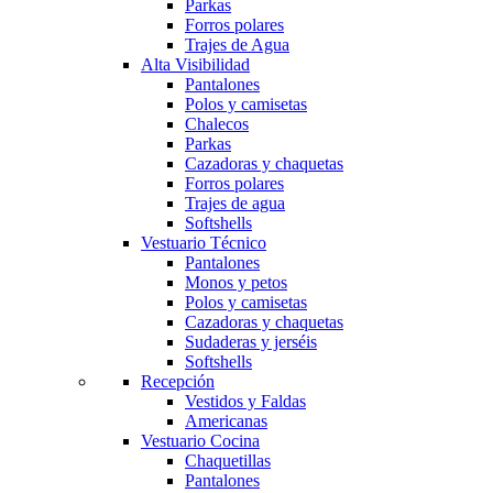
Parkas
Forros polares
Trajes de Agua
Alta Visibilidad
Pantalones
Polos y camisetas
Chalecos
Parkas
Cazadoras y chaquetas
Forros polares
Trajes de agua
Softshells
Vestuario Técnico
Pantalones
Monos y petos
Polos y camisetas
Cazadoras y chaquetas
Sudaderas y jerséis
Softshells
Recepción
Vestidos y Faldas
Americanas
Vestuario Cocina
Chaquetillas
Pantalones