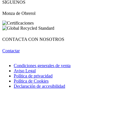
SÍGUENOS
¡Hola! Soy OBRI, tu asistente virtual de Obrerol 🤖Estoy aquí para
ayudarte. Cuéntame qué necesitas… ¡y lo resolvemos juntos!
Monza de Obrerol
CONTACTA CON NOSOTROS
Contactar
Condiciones generales de venta
Aviso Legal
Política de privacidad
Política de Cookies
Declaración de accesibilidad