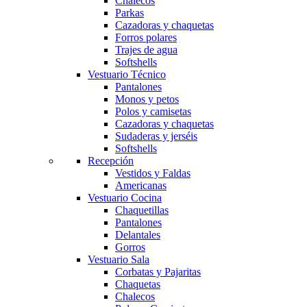
Chalecos
Parkas
Cazadoras y chaquetas
Forros polares
Trajes de agua
Softshells
Vestuario Técnico
Pantalones
Monos y petos
Polos y camisetas
Cazadoras y chaquetas
Sudaderas y jerséis
Softshells
Recepción
Vestidos y Faldas
Americanas
Vestuario Cocina
Chaquetillas
Pantalones
Delantales
Gorros
Vestuario Sala
Corbatas y Pajaritas
Chaquetas
Chalecos