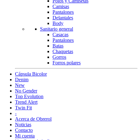
Polos y Camisetas
Camisas
Pantalones
Delantales
Body
Sanitario general
Casacas
Pantalones
Batas
Chaquetas
Gorros
Forros polares
Cápsula Bicolor
Denim
New
No Gender
Top Evolution
Trend Alert
Twin Fit
-
Acerca de Obrerol
Noticias
Contacto
Mi cuenta