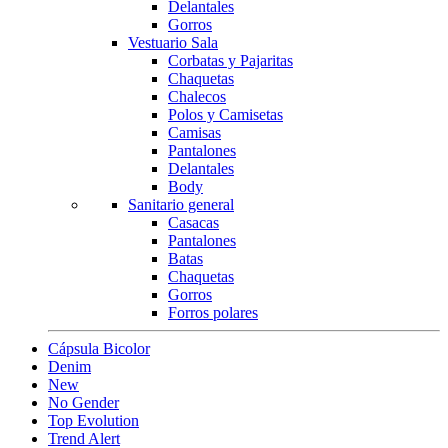
Delantales
Gorros
Vestuario Sala
Corbatas y Pajaritas
Chaquetas
Chalecos
Polos y Camisetas
Camisas
Pantalones
Delantales
Body
Sanitario general
Casacas
Pantalones
Batas
Chaquetas
Gorros
Forros polares
Cápsula Bicolor
Denim
New
No Gender
Top Evolution
Trend Alert