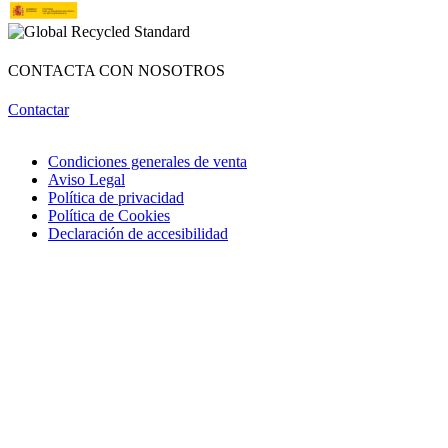
¡Hola! Soy OBRI, tu asistente virtual de Obrerol 🤖Estoy aquí para
ayudarte. Cuéntame qué necesitas… ¡y lo resolvemos juntos!
CONTACTA CON NOSOTROS
Contactar
Condiciones generales de venta
Aviso Legal
Política de privacidad
Política de Cookies
Declaración de accesibilidad