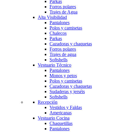
Parkas
Forros polares
Trajes de Agua
Alta Visibilidad
Pantalones
Polos y camisetas
Chalecos
Parkas
Cazadoras y chaquetas
Forros polares
Trajes de agua
Softshells
Vestuario Técnico
Pantalones
Monos y petos
Polos y camisetas
Cazadoras y chaquetas
Sudaderas y jerséis
Softshells
Recepción
Vestidos y Faldas
Americanas
Vestuario Cocina
Chaquetillas
Pantalones