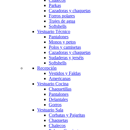
Chalecos
Parkas
Cazadoras y chaquetas
Forros polares
Trajes de agua
Softshells
Vestuario Técnico
Pantalones
Monos y petos
Polos y camisetas
Cazadoras y chaquetas
Sudaderas y jerséis
Softshells
Recepción
Vestidos y Faldas
Americanas
Vestuario Cocina
Chaquetillas
Pantalones
Delantales
Gorros
Vestuario Sala
Corbatas y Pajaritas
Chaquetas
Chalecos