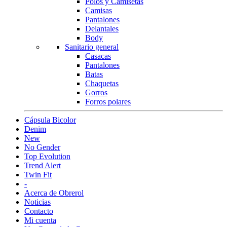
Polos y Camisetas
Camisas
Pantalones
Delantales
Body
Sanitario general
Casacas
Pantalones
Batas
Chaquetas
Gorros
Forros polares
Cápsula Bicolor
Denim
New
No Gender
Top Evolution
Trend Alert
Twin Fit
-
Acerca de Obrerol
Noticias
Contacto
Mi cuenta