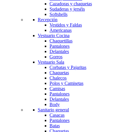
Cazadoras y chaquetas
Sudaderas y jerséis
Softshells
Recepción
Vestidos y Faldas
Americanas
Vestuario Cocina
Chaquetillas
Pantalones
Delantales
Gorros
Vestuario Sala
Corbatas y Pajaritas
Chaquetas
Chalecos
Polos y Camisetas
Camisas
Pantalones
Delantales
Body
Sanitario general
Casacas
Pantalones
Batas
Chaquetas