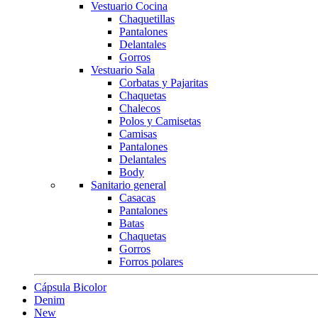
Vestuario Cocina
Chaquetillas
Pantalones
Delantales
Gorros
Vestuario Sala
Corbatas y Pajaritas
Chaquetas
Chalecos
Polos y Camisetas
Camisas
Pantalones
Delantales
Body
Sanitario general
Casacas
Pantalones
Batas
Chaquetas
Gorros
Forros polares
Cápsula Bicolor
Denim
New