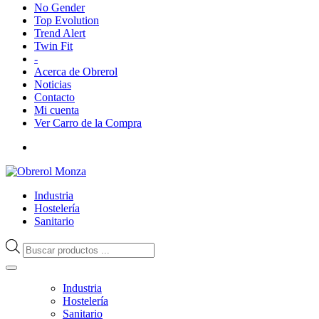
No Gender
Top Evolution
Trend Alert
Twin Fit
-
Acerca de Obrerol
Noticias
Contacto
Mi cuenta
Ver Carro de la Compra
Industria
Hostelería
Sanitario
Búsqueda
de
productos
Industria
Hostelería
Sanitario