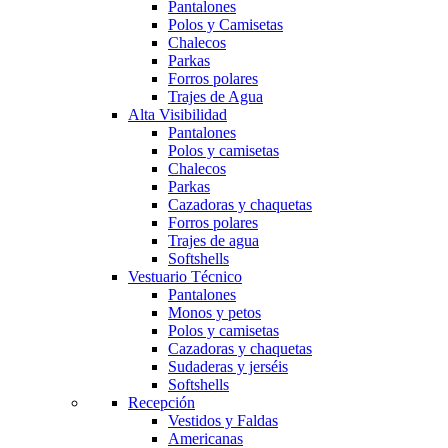
Pantalones
Polos y Camisetas
Chalecos
Parkas
Forros polares
Trajes de Agua
Alta Visibilidad
Pantalones
Polos y camisetas
Chalecos
Parkas
Cazadoras y chaquetas
Forros polares
Trajes de agua
Softshells
Vestuario Técnico
Pantalones
Monos y petos
Polos y camisetas
Cazadoras y chaquetas
Sudaderas y jerséis
Softshells
Recepción
Vestidos y Faldas
Americanas