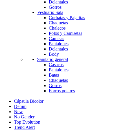
Delantales
Gorros
Vestuario Sala
Corbatas y Pajaritas
Chaquetas
Chalecos
Polos y Camisetas
Camisas
Pantalones
Delantales
Body
Sanitario general
Casacas
Pantalones
Batas
Chaquetas
Gorros
Forros polares
Cápsula Bicolor
Denim
New
No Gender
Top Evolution
Trend Alert