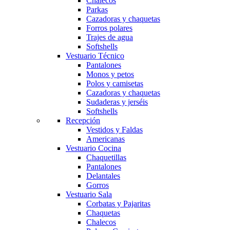
Chalecos
Parkas
Cazadoras y chaquetas
Forros polares
Trajes de agua
Softshells
Vestuario Técnico
Pantalones
Monos y petos
Polos y camisetas
Cazadoras y chaquetas
Sudaderas y jerséis
Softshells
Recepción
Vestidos y Faldas
Americanas
Vestuario Cocina
Chaquetillas
Obri
OBRI
Pantalones
Delantales
Gorros
Vestuario Sala
¡Hola! Soy OBRI, tu asistente virtual de Obrerol 🤖Estoy aquí para
Corbatas y Pajaritas
ayudarte. Cuéntame qué necesitas… ¡y lo resolvemos juntos!
Chaquetas
Chalecos