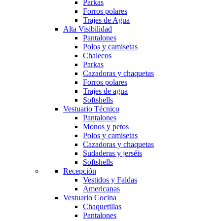
Parkas
Forros polares
Trajes de Agua
Alta Visibilidad
Pantalones
Polos y camisetas
Chalecos
Parkas
Cazadoras y chaquetas
Forros polares
Trajes de agua
Softshells
Vestuario Técnico
Pantalones
Monos y petos
Polos y camisetas
Cazadoras y chaquetas
Sudaderas y jerséis
Softshells
Recepción
Vestidos y Faldas
Americanas
Vestuario Cocina
Chaquetillas
Pantalones