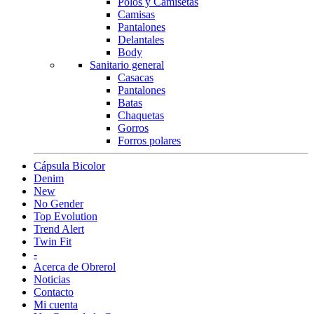
Polos y Camisetas
Camisas
Pantalones
Delantales
Body
Sanitario general
Casacas
Pantalones
Batas
Chaquetas
Gorros
Forros polares
Cápsula Bicolor
Denim
New
No Gender
Top Evolution
Trend Alert
Twin Fit
-
Acerca de Obrerol
Noticias
Contacto
Mi cuenta