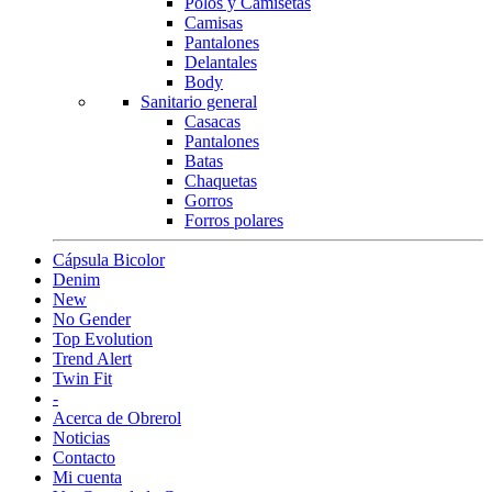
Polos y Camisetas
Camisas
Pantalones
Delantales
Body
Sanitario general
Casacas
Pantalones
Batas
Chaquetas
Gorros
Forros polares
Cápsula Bicolor
Denim
New
No Gender
Top Evolution
Trend Alert
Twin Fit
-
Acerca de Obrerol
Noticias
Contacto
Mi cuenta