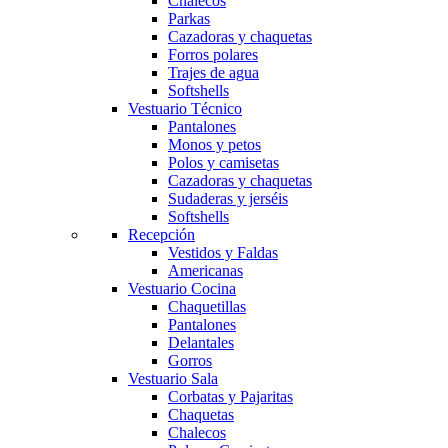
Chalecos
Parkas
Cazadoras y chaquetas
Forros polares
Trajes de agua
Softshells
Vestuario Técnico
Pantalones
Monos y petos
Polos y camisetas
Cazadoras y chaquetas
Sudaderas y jerséis
Softshells
Recepción
Vestidos y Faldas
Americanas
Vestuario Cocina
Chaquetillas
Pantalones
Delantales
Gorros
Vestuario Sala
Corbatas y Pajaritas
Chaquetas
Chalecos