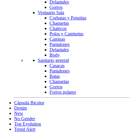
Delantales
Gorros
Vestuario Sala
Corbatas y Pajaritas
Chaquetas
Chalecos
Polos y Camisetas
Camisas
Pantalones
Delantales
Body
Sanitario general
Casacas
Pantalones
Batas
Chaquetas
Gorros
Forros polares
Cápsula Bicolor
Denim
New
No Gender
Top Evolution
Trend Alert