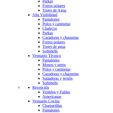
Parkas
Forros polares
Trajes de Agua
Alta Visibilidad
Pantalones
Polos y camisetas
Chalecos
Parkas
Cazadoras y chaquetas
Forros polares
Trajes de agua
Softshells
Vestuario Técnico
Pantalones
Monos y petos
Polos y camisetas
Cazadoras y chaquetas
Sudaderas y jerséis
Softshells
Recepción
Vestidos y Faldas
Americanas
Vestuario Cocina
Chaquetillas
Pantalones