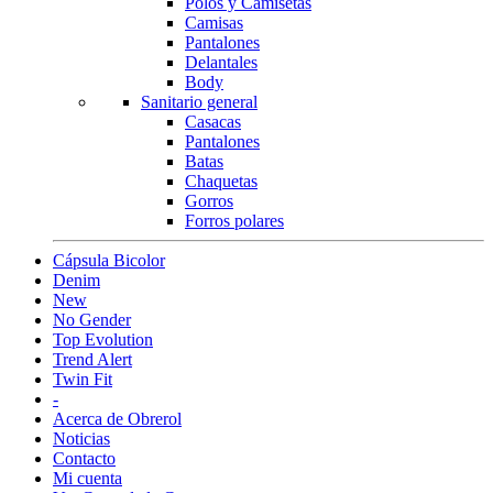
Polos y Camisetas
Camisas
Pantalones
Delantales
Body
Sanitario general
Casacas
Pantalones
Batas
Chaquetas
Gorros
Forros polares
Cápsula Bicolor
Denim
New
No Gender
Top Evolution
Trend Alert
Twin Fit
-
Acerca de Obrerol
Noticias
Contacto
Mi cuenta