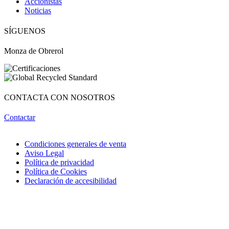
Accionistas
Noticias
¡Hola! Soy OBRI, tu asistente virtual de Obrerol 🤖Estoy aquí para
ayudarte. Cuéntame qué necesitas… ¡y lo resolvemos juntos!
SÍGUENOS
Monza de Obrerol
CONTACTA CON NOSOTROS
Contactar
Condiciones generales de venta
Aviso Legal
Política de privacidad
Política de Cookies
Declaración de accesibilidad