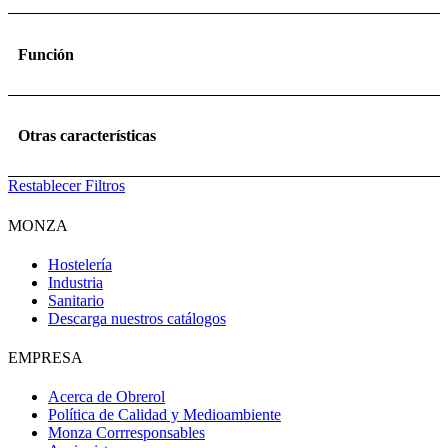
Función
Otras características
Restablecer Filtros
MONZA
Hostelería
Industria
Sanitario
Descarga nuestros catálogos
EMPRESA
Acerca de Obrerol
Obri
OBRI
Política de Calidad y Medioambiente
Monza Corrresponsables