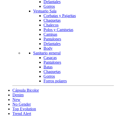
Delantales
Gorros
Vestuario Sala
Corbatas y Pajaritas
Chaquetas
Chalecos
Polos y Camisetas
Camisas
Pantalones
Delantales
Body
Sanitario general
Casacas
Pantalones
Batas
Chaquetas
Gorros
Forros polares
Cápsula Bicolor
Denim
New
No Gender
Top Evolution
Trend Alert