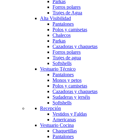
Parkas
Forros polares
Trajes de Agua
Alta Visibilidad
Pantalones
Polos y camisetas
Chalecos
Parkas
Cazadoras y chaquetas
Forros polares
Trajes de agua
Softshells
Vestuario Técnico
Pantalones
Monos y petos
Polos y camisetas
Cazadoras y chaquetas
Sudaderas y jerséis
Softshells
Recepción
Vestidos y Faldas
Americanas
Vestuario Cocina
Chaquetillas
Pantalones