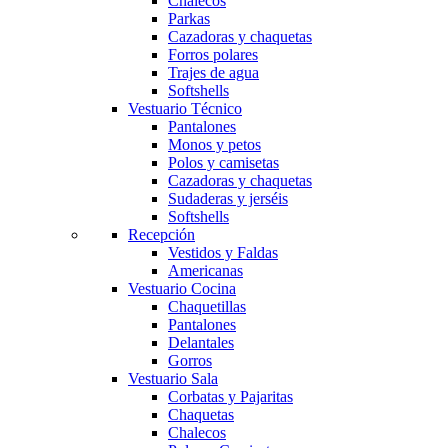
Chalecos
Parkas
Cazadoras y chaquetas
Forros polares
Trajes de agua
Softshells
Vestuario Técnico
Pantalones
Monos y petos
Polos y camisetas
Cazadoras y chaquetas
Sudaderas y jerséis
Softshells
Recepción
Vestidos y Faldas
Americanas
Vestuario Cocina
Chaquetillas
Pantalones
Delantales
Gorros
Vestuario Sala
Corbatas y Pajaritas
Chaquetas
Chalecos