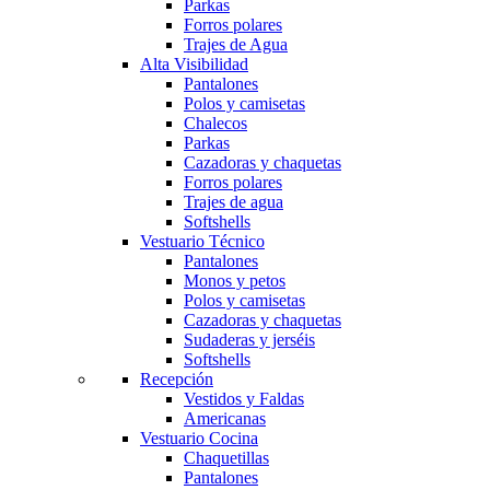
Parkas
Forros polares
Trajes de Agua
Alta Visibilidad
Pantalones
Polos y camisetas
Chalecos
Parkas
Cazadoras y chaquetas
Forros polares
Trajes de agua
Softshells
Vestuario Técnico
Pantalones
Monos y petos
Polos y camisetas
Cazadoras y chaquetas
Sudaderas y jerséis
Softshells
Recepción
Vestidos y Faldas
Americanas
Vestuario Cocina
Chaquetillas
Pantalones