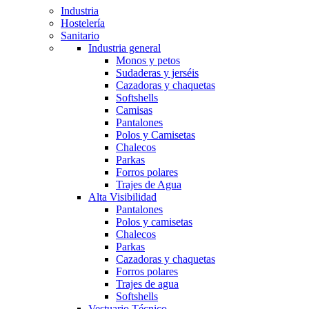
Industria
Hostelería
Sanitario
Industria general
Monos y petos
Sudaderas y jerséis
Cazadoras y chaquetas
Softshells
Camisas
Pantalones
Polos y Camisetas
Chalecos
Parkas
Forros polares
Trajes de Agua
Alta Visibilidad
Pantalones
Polos y camisetas
Chalecos
Parkas
Cazadoras y chaquetas
Forros polares
Trajes de agua
Softshells
Vestuario Técnico