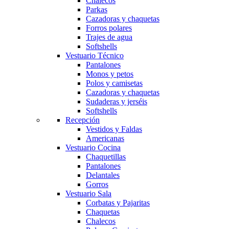
Chalecos
Parkas
Cazadoras y chaquetas
Forros polares
Trajes de agua
Softshells
Vestuario Técnico
Pantalones
Monos y petos
Polos y camisetas
Cazadoras y chaquetas
Sudaderas y jerséis
Softshells
Recepción
Obri
OBRI
Vestidos y Faldas
Americanas
Vestuario Cocina
Chaquetillas
¡Hola! Soy OBRI, tu asistente virtual de Obrerol 🤖Estoy aquí para
Pantalones
ayudarte. Cuéntame qué necesitas… ¡y lo resolvemos juntos!
Delantales
Gorros
Vestuario Sala
Corbatas y Pajaritas
Chaquetas
Chalecos