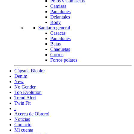
Polos y Camisetas
Camisas
Pantalones
Delantales
Body
Sanitario general
Casacas
Pantalones
Batas
Chaquetas
Gorros
Forros polares
Cápsula Bicolor
Denim
New
No Gender
Top Evolution
Trend Alert
Twin Fit
-
Acerca de Obrerol
Noticias
Contacto
Mi cuenta