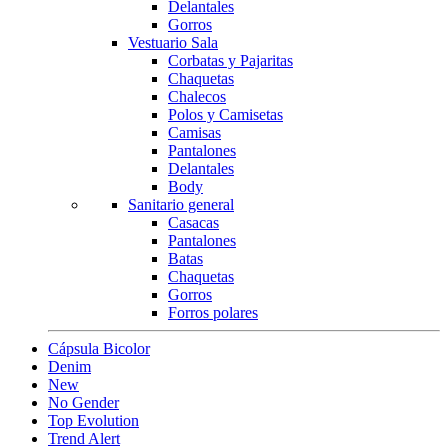
Delantales
Gorros
Vestuario Sala
Corbatas y Pajaritas
Chaquetas
Chalecos
Polos y Camisetas
Camisas
Pantalones
Delantales
Body
Sanitario general
Casacas
Pantalones
Batas
Chaquetas
Gorros
Forros polares
Cápsula Bicolor
Denim
New
No Gender
Top Evolution
Trend Alert