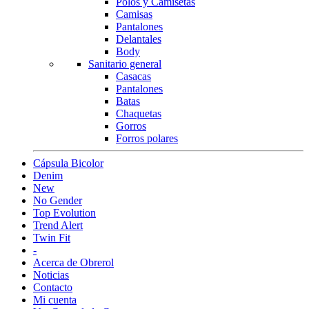
Polos y Camisetas
Camisas
Pantalones
Delantales
Body
Sanitario general
Casacas
Pantalones
Batas
Chaquetas
Gorros
Forros polares
Cápsula Bicolor
Denim
New
No Gender
Top Evolution
Trend Alert
Twin Fit
-
Acerca de Obrerol
Noticias
Contacto
Mi cuenta