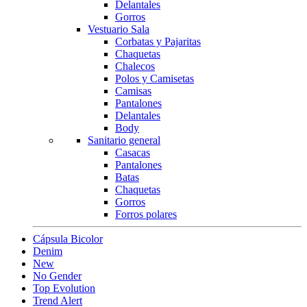
Delantales
Gorros
Vestuario Sala
Corbatas y Pajaritas
Chaquetas
Chalecos
Polos y Camisetas
Camisas
Pantalones
Delantales
Body
Sanitario general
Casacas
Pantalones
Batas
Chaquetas
Gorros
Forros polares
Cápsula Bicolor
Denim
New
No Gender
Top Evolution
Trend Alert