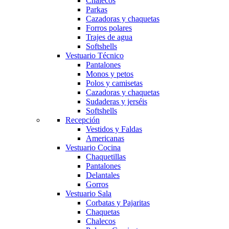
Chalecos
Parkas
Cazadoras y chaquetas
Forros polares
Trajes de agua
Softshells
Vestuario Técnico
Pantalones
Monos y petos
Polos y camisetas
Cazadoras y chaquetas
Sudaderas y jerséis
Softshells
Recepción
Vestidos y Faldas
Americanas
Vestuario Cocina
Chaquetillas
Pantalones
Delantales
Gorros
Vestuario Sala
Corbatas y Pajaritas
Chaquetas
Chalecos