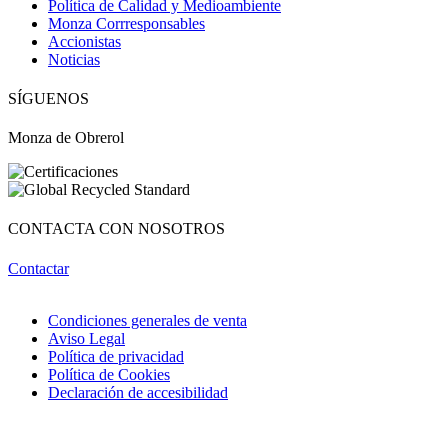
Política de Calidad y Medioambiente
Monza Corrresponsables
Accionistas
Noticias
¡Hola! Soy OBRI, tu asistente virtual de Obrerol 🤖Estoy aquí para
ayudarte. Cuéntame qué necesitas… ¡y lo resolvemos juntos!
SÍGUENOS
Monza de Obrerol
CONTACTA CON NOSOTROS
Contactar
Condiciones generales de venta
Aviso Legal
Política de privacidad
Política de Cookies
Declaración de accesibilidad