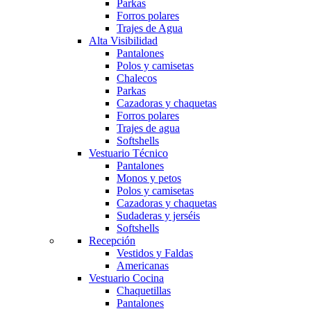
Parkas
Forros polares
Trajes de Agua
Alta Visibilidad
Pantalones
Polos y camisetas
Chalecos
Parkas
Cazadoras y chaquetas
Forros polares
Trajes de agua
Softshells
Vestuario Técnico
Pantalones
Monos y petos
Polos y camisetas
Cazadoras y chaquetas
Sudaderas y jerséis
Softshells
Recepción
Vestidos y Faldas
Americanas
Vestuario Cocina
Chaquetillas
Pantalones