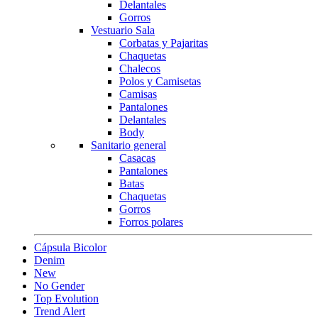
Delantales
Gorros
Vestuario Sala
Corbatas y Pajaritas
Chaquetas
Chalecos
Polos y Camisetas
Camisas
Pantalones
Delantales
Body
Sanitario general
Casacas
Pantalones
Batas
Chaquetas
Gorros
Forros polares
Cápsula Bicolor
Denim
New
No Gender
Top Evolution
Trend Alert