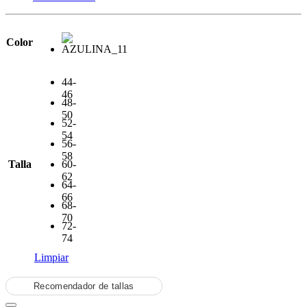
Color
44-
46
48-
50
52-
54
56-
58
Talla
60-
62
64-
66
68-
70
72-
74
Limpiar
Recomendador de tallas