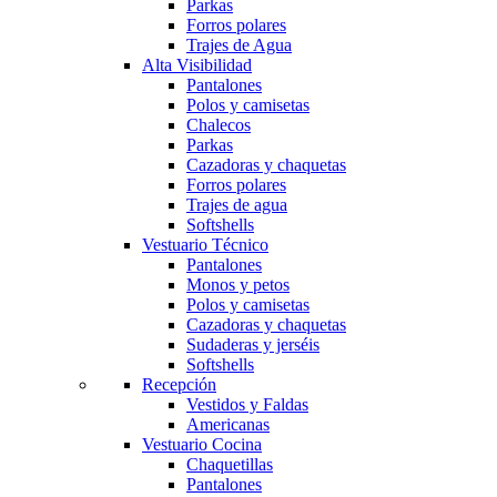
Parkas
Forros polares
Trajes de Agua
Alta Visibilidad
Pantalones
Polos y camisetas
Chalecos
Parkas
Cazadoras y chaquetas
Forros polares
Trajes de agua
Softshells
Vestuario Técnico
Pantalones
Monos y petos
Polos y camisetas
Cazadoras y chaquetas
Sudaderas y jerséis
Softshells
Recepción
Vestidos y Faldas
Americanas
Vestuario Cocina
Chaquetillas
Pantalones