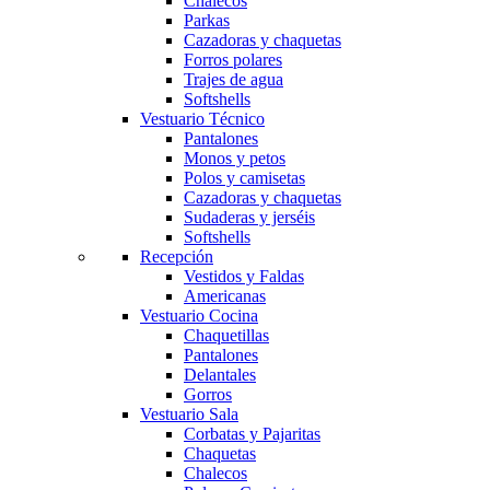
Chalecos
Parkas
Cazadoras y chaquetas
Forros polares
Trajes de agua
Softshells
Vestuario Técnico
Pantalones
Monos y petos
Polos y camisetas
Cazadoras y chaquetas
Sudaderas y jerséis
Softshells
Recepción
Vestidos y Faldas
Americanas
Vestuario Cocina
Chaquetillas
Pantalones
Delantales
Gorros
Vestuario Sala
Corbatas y Pajaritas
Chaquetas
Chalecos