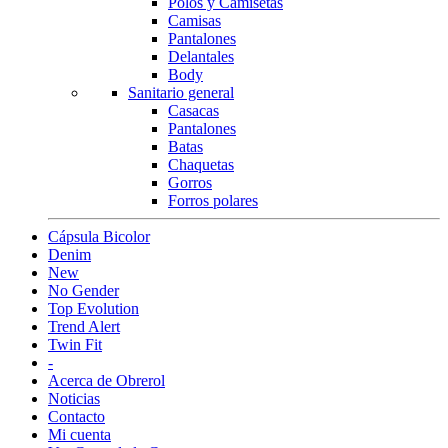
Polos y Camisetas
Camisas
Pantalones
Delantales
Body
Sanitario general
Casacas
Pantalones
Batas
Chaquetas
Gorros
Forros polares
Cápsula Bicolor
Denim
New
No Gender
Top Evolution
Trend Alert
Twin Fit
-
Acerca de Obrerol
Noticias
Contacto
Mi cuenta