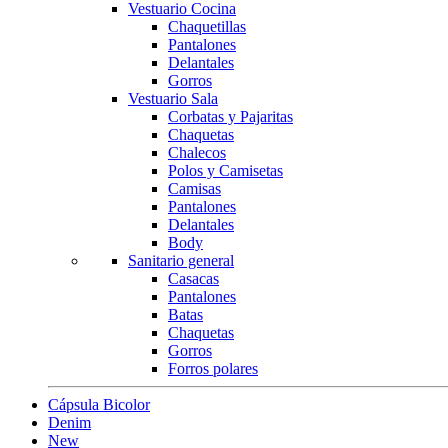
Vestuario Cocina
Chaquetillas
Pantalones
Delantales
Gorros
Vestuario Sala
Corbatas y Pajaritas
Chaquetas
Chalecos
Polos y Camisetas
Camisas
Pantalones
Delantales
Body
Sanitario general
Casacas
Pantalones
Batas
Chaquetas
Gorros
Forros polares
Cápsula Bicolor
Denim
New