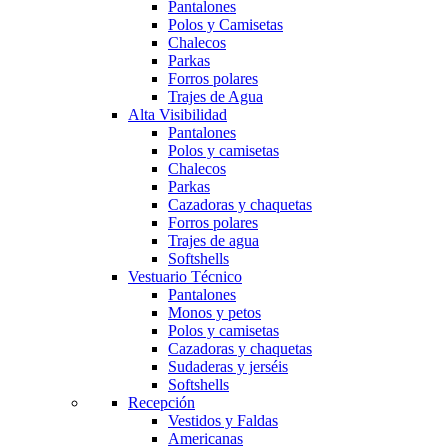
Pantalones
Polos y Camisetas
Chalecos
Parkas
Forros polares
Trajes de Agua
Alta Visibilidad
Pantalones
Polos y camisetas
Chalecos
Parkas
Cazadoras y chaquetas
Forros polares
Trajes de agua
Softshells
Vestuario Técnico
Pantalones
Monos y petos
Polos y camisetas
Cazadoras y chaquetas
Sudaderas y jerséis
Softshells
Recepción
Vestidos y Faldas
Americanas