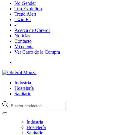
No Gender
Top Evolution
Trend Alert
Twin Fit
-
Acerca de Obrerol
Noticias
Contacto
Mi cuenta
Ver Carro de la Compra
Industria
Hostelería
Sanitario
Búsqueda
de
productos
Industria
Hostelería
Sanitario