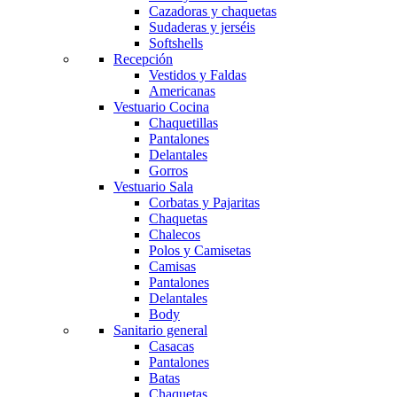
Cazadoras y chaquetas
Sudaderas y jerséis
Softshells
Recepción
Vestidos y Faldas
Americanas
Vestuario Cocina
Chaquetillas
Pantalones
Delantales
Gorros
Vestuario Sala
Corbatas y Pajaritas
Chaquetas
Chalecos
Polos y Camisetas
Camisas
Pantalones
Delantales
Body
Sanitario general
Casacas
Pantalones
Batas
Chaquetas