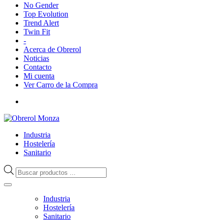
No Gender
Top Evolution
Trend Alert
Twin Fit
-
Acerca de Obrerol
Noticias
Contacto
Mi cuenta
Ver Carro de la Compra
Industria
Hostelería
Sanitario
Búsqueda
de
productos
Industria
Hostelería
Sanitario