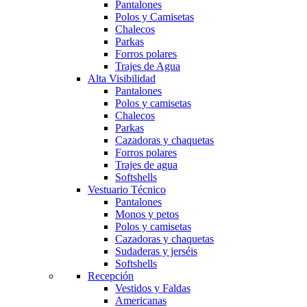
Pantalones
Polos y Camisetas
Chalecos
Parkas
Forros polares
Trajes de Agua
Alta Visibilidad
Pantalones
Polos y camisetas
Chalecos
Parkas
Cazadoras y chaquetas
Forros polares
Trajes de agua
Softshells
Vestuario Técnico
Pantalones
Monos y petos
Polos y camisetas
Cazadoras y chaquetas
Sudaderas y jerséis
Softshells
Recepción
Vestidos y Faldas
Americanas