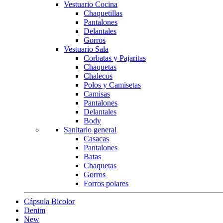
Vestuario Cocina
Chaquetillas
Pantalones
Delantales
Gorros
Vestuario Sala
Corbatas y Pajaritas
Chaquetas
Chalecos
Polos y Camisetas
Camisas
Pantalones
Delantales
Body
Sanitario general
Casacas
Pantalones
Batas
Chaquetas
Gorros
Forros polares
Cápsula Bicolor
Denim
New