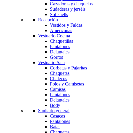
Cazadoras y chaquetas
Sudaderas y jerséis
Softshells
Recepción
Vestidos y Faldas
Americanas
Vestuario Cocina
Chaquetillas
Pantalones
Delantales
Gorros
Vestuario Sala
Corbatas y Pajaritas
Chaquetas
Chalecos
Polos y Camisetas
Camisas
Pantalones
Delantales
Body
Sanitario general
Casacas
Pantalones
Batas
Chaquetas