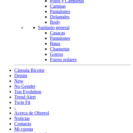
Polos y Camisetas
Camisas
Pantalones
Delantales
Body
Sanitario general
Casacas
Pantalones
Batas
Chaquetas
Gorros
Forros polares
Cápsula Bicolor
Denim
New
No Gender
Top Evolution
Trend Alert
Twin Fit
-
Acerca de Obrerol
Noticias
Contacto
Mi cuenta