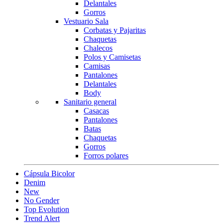
Delantales
Gorros
Vestuario Sala
Corbatas y Pajaritas
Chaquetas
Chalecos
Polos y Camisetas
Camisas
Pantalones
Delantales
Body
Sanitario general
Casacas
Pantalones
Batas
Chaquetas
Gorros
Forros polares
Cápsula Bicolor
Denim
New
No Gender
Top Evolution
Trend Alert