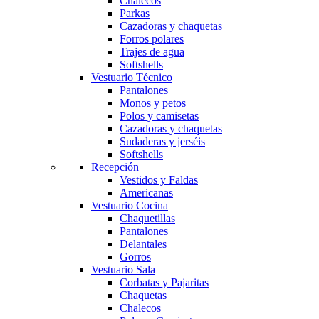
Chalecos
Parkas
Cazadoras y chaquetas
Forros polares
Trajes de agua
Softshells
Vestuario Técnico
Pantalones
Monos y petos
Polos y camisetas
Cazadoras y chaquetas
Sudaderas y jerséis
Softshells
Recepción
Vestidos y Faldas
Americanas
Vestuario Cocina
Chaquetillas
Pantalones
Delantales
Gorros
Vestuario Sala
Corbatas y Pajaritas
Chaquetas
Chalecos