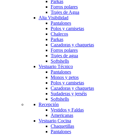
Parkas
Forros polares
Trajes de Agua
Alta Visibilidad
Pantalones
Polos y camisetas
Chalecos
Parkas
Cazadoras y chaquetas
Forros polares
Trajes de agua
Softshells
Vestuario Técnico
Pantalones
Monos y petos
Polos y camisetas
Cazadoras y chaquetas
Sudaderas y jerséis
Softshells
Recepción
Vestidos y Faldas
Americanas
Vestuario Cocina
Chaquetillas
Pantalones