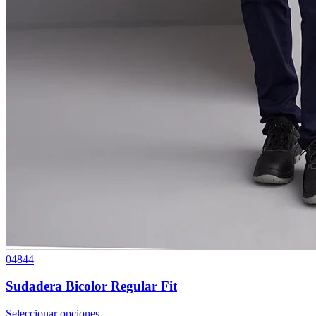
04844
Sudadera Bicolor Regular Fit
Seleccionar opciones