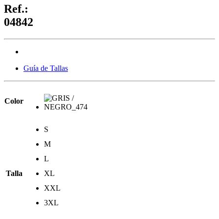
Ref.:
04842
Guía de Tallas
Color
S
M
L
Talla
XL
XXL
3XL