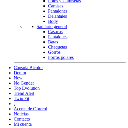
Polos y Camisetas
Camisas
Pantalones
Delantales
Body
Sanitario general
Casacas
Pantalones
Batas
Chaquetas
Gorros
Forros polares
Cápsula Bicolor
Denim
New
No Gender
Top Evolution
Trend Alert
Twin Fit
-
Acerca de Obrerol
Noticias
Contacto
Mi cuenta