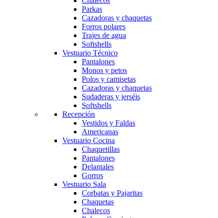
Chalecos
Parkas
Cazadoras y chaquetas
Forros polares
Trajes de agua
Softshells
Vestuario Técnico
Pantalones
Monos y petos
Polos y camisetas
Cazadoras y chaquetas
Sudaderas y jerséis
Softshells
Recepción
Vestidos y Faldas
Americanas
Vestuario Cocina
Chaquetillas
Pantalones
Delantales
Gorros
Vestuario Sala
Corbatas y Pajaritas
Chaquetas
Chalecos