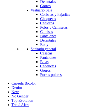
Delantales
Gorros
Vestuario Sala
Corbatas y Pajaritas
Chaquetas
Chalecos
Polos y Camisetas
Camisas
Pantalones
Delantales
Body
Sanitario general
Casacas
Pantalones
Batas
Chaquetas
Gorros
Forros polares
Cápsula Bicolor
Denim
New
No Gender
Top Evolution
Trend Alert