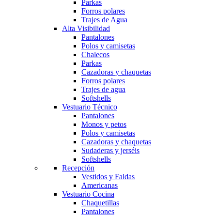
Parkas
Forros polares
Trajes de Agua
Alta Visibilidad
Pantalones
Polos y camisetas
Chalecos
Parkas
Cazadoras y chaquetas
Forros polares
Trajes de agua
Softshells
Vestuario Técnico
Pantalones
Monos y petos
Polos y camisetas
Cazadoras y chaquetas
Sudaderas y jerséis
Softshells
Recepción
Vestidos y Faldas
Americanas
Vestuario Cocina
Chaquetillas
Pantalones