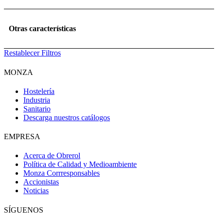
Otras características
Restablecer Filtros
MONZA
Hostelería
Industria
Sanitario
Descarga nuestros catálogos
EMPRESA
Acerca de Obrerol
Obri
Política de Calidad y Medioambiente
OBRI
Monza Corrresponsables
Accionistas
Noticias
¡Hola! Soy OBRI, tu asistente virtual de Obrerol 🤖Estoy aquí para
ayudarte. Cuéntame qué necesitas… ¡y lo resolvemos juntos!
SÍGUENOS