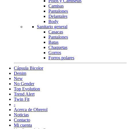
Polos y Camisetas
Camisas
Pantalones
Delantales
Body
Sanitario general
Casacas
Pantalones
Batas
Chaquetas
Gorros
Forros polares
Cápsula Bicolor
Denim
New
No Gender
Top Evolution
Trend Alert
Twin Fit
-
Acerca de Obrerol
Noticias
Contacto
Mi cuenta