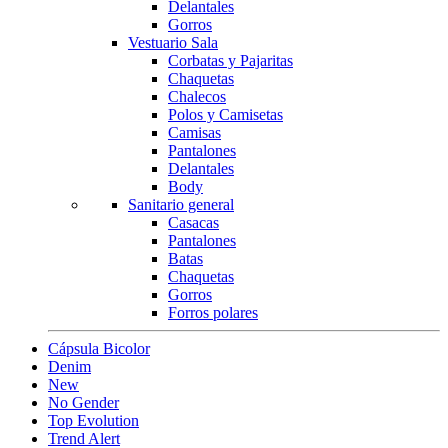
Delantales
Gorros
Vestuario Sala
Corbatas y Pajaritas
Chaquetas
Chalecos
Polos y Camisetas
Camisas
Pantalones
Delantales
Body
Sanitario general
Casacas
Pantalones
Batas
Chaquetas
Gorros
Forros polares
Cápsula Bicolor
Denim
New
No Gender
Top Evolution
Trend Alert