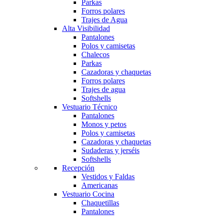
Parkas
Forros polares
Trajes de Agua
Alta Visibilidad
Pantalones
Polos y camisetas
Chalecos
Parkas
Cazadoras y chaquetas
Forros polares
Trajes de agua
Softshells
Vestuario Técnico
Pantalones
Monos y petos
Polos y camisetas
Cazadoras y chaquetas
Sudaderas y jerséis
Softshells
Recepción
Vestidos y Faldas
Americanas
Vestuario Cocina
Chaquetillas
Pantalones