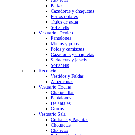
Chalecos
Parkas
Cazadoras y chaquetas
Forros polares
Trajes de agua
Softshells
Vestuario Técnico
Pantalones
Monos y petos
Polos y camisetas
Cazadoras y chaquetas
Sudaderas y jerséis
Softshells
Recepción
Vestidos y Faldas
Americanas
Vestuario Cocina
Chaquetillas
Pantalones
Delantales
Gorros
Vestuario Sala
Corbatas y Pajaritas
Chaquetas
Chalecos