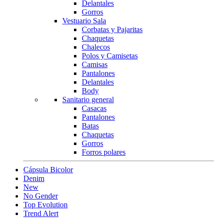
Delantales
Gorros
Vestuario Sala
Corbatas y Pajaritas
Chaquetas
Chalecos
Polos y Camisetas
Camisas
Pantalones
Delantales
Body
Sanitario general
Casacas
Pantalones
Batas
Chaquetas
Gorros
Forros polares
Cápsula Bicolor
Denim
New
No Gender
Top Evolution
Trend Alert