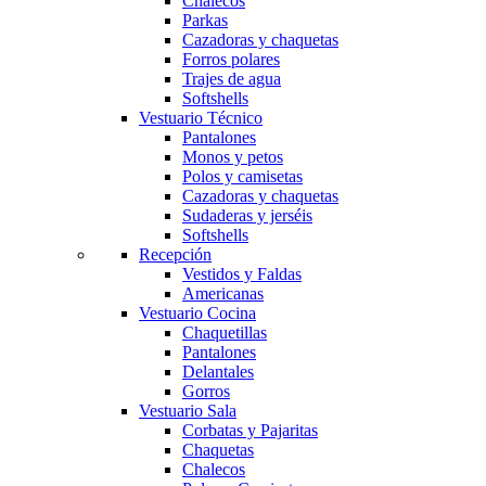
Chalecos
Parkas
Cazadoras y chaquetas
Forros polares
Trajes de agua
Softshells
Vestuario Técnico
Pantalones
Monos y petos
Polos y camisetas
Cazadoras y chaquetas
Sudaderas y jerséis
Softshells
Recepción
Vestidos y Faldas
Americanas
Vestuario Cocina
Chaquetillas
Pantalones
Delantales
Obri
OBRI
Gorros
Vestuario Sala
Corbatas y Pajaritas
¡Hola! Soy OBRI, tu asistente virtual de Obrerol 🤖Estoy aquí para
Chaquetas
Chalecos
ayudarte. Cuéntame qué necesitas… ¡y lo resolvemos juntos!