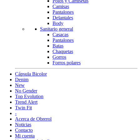
Polos y Camisetas
Camisas
Pantalones
Delantales
Body
Sanitario general
Casacas
Pantalones
Batas
Chaquetas
Gorros
Forros polares
Cápsula Bicolor
Denim
New
No Gender
Top Evolution
Trend Alert
Twin Fit
-
Acerca de Obrerol
Noticias
Contacto
Mi cuenta