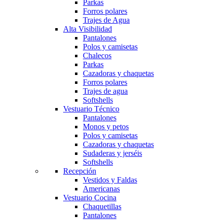
Parkas
Forros polares
Trajes de Agua
Alta Visibilidad
Pantalones
Polos y camisetas
Chalecos
Parkas
Cazadoras y chaquetas
Forros polares
Trajes de agua
Softshells
Vestuario Técnico
Pantalones
Monos y petos
Polos y camisetas
Cazadoras y chaquetas
Sudaderas y jerséis
Softshells
Recepción
Vestidos y Faldas
Americanas
Vestuario Cocina
Chaquetillas
Pantalones