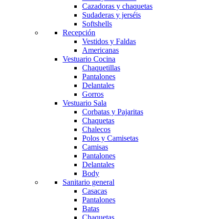
Cazadoras y chaquetas
Sudaderas y jerséis
Softshells
Recepción
Vestidos y Faldas
Americanas
Vestuario Cocina
Chaquetillas
Pantalones
Delantales
Gorros
Vestuario Sala
Corbatas y Pajaritas
Chaquetas
Chalecos
Polos y Camisetas
Camisas
Pantalones
Delantales
Body
Sanitario general
Casacas
Pantalones
Batas
Chaquetas