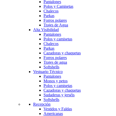
Pantalones
Polos y Camisetas
Chalecos
Parkas
Forros polares
Trajes de Agua
Alta Visibilidad
Pantalones
Polos y camisetas
Chalecos
Parkas
Cazadoras y chaquetas
Forros polares
Trajes de agua
Softshells
Vestuario Técnico
Pantalones
Monos y petos
Polos y camisetas
Cazadoras y chaquetas
Sudaderas y jerséis
Softshells
Recepción
Vestidos y Faldas
Americanas