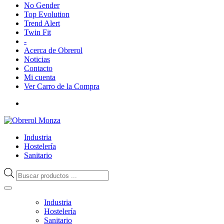
No Gender
Top Evolution
Trend Alert
Twin Fit
-
Acerca de Obrerol
Noticias
Contacto
Mi cuenta
Ver Carro de la Compra
Industria
Hostelería
Sanitario
Búsqueda
de
productos
Industria
Hostelería
Sanitario