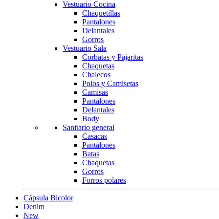
Vestuario Cocina
Chaquetillas
Pantalones
Delantales
Gorros
Vestuario Sala
Corbatas y Pajaritas
Chaquetas
Chalecos
Polos y Camisetas
Camisas
Pantalones
Delantales
Body
Sanitario general
Casacas
Pantalones
Batas
Chaquetas
Gorros
Forros polares
Cápsula Bicolor
Denim
New