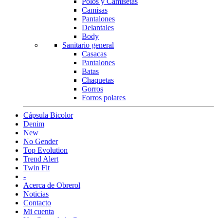
Polos y Camisetas
Camisas
Pantalones
Delantales
Body
Sanitario general
Casacas
Pantalones
Batas
Chaquetas
Gorros
Forros polares
Cápsula Bicolor
Denim
New
No Gender
Top Evolution
Trend Alert
Twin Fit
-
Acerca de Obrerol
Noticias
Contacto
Mi cuenta