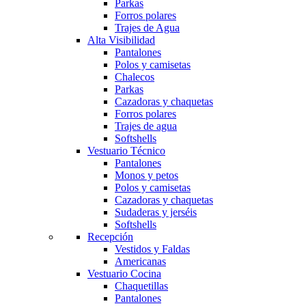
Parkas
Forros polares
Trajes de Agua
Alta Visibilidad
Pantalones
Polos y camisetas
Chalecos
Parkas
Cazadoras y chaquetas
Forros polares
Trajes de agua
Softshells
Vestuario Técnico
Pantalones
Monos y petos
Polos y camisetas
Cazadoras y chaquetas
Sudaderas y jerséis
Softshells
Recepción
Vestidos y Faldas
Americanas
Vestuario Cocina
Chaquetillas
Pantalones