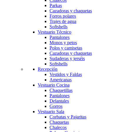
Chalecos
Parkas
Cazadoras y chaquetas
Forros polares
Trajes de agua
Softshells
Vestuario Técnico
Pantalones
Monos y petos
Polos y camisetas
Cazadoras y chaquetas
Sudaderas y jerséis
Softshells
Recepción
Vestidos y Faldas
Americanas
Vestuario Cocina
Chaquetillas
Pantalones
Delantales
Gorros
Vestuario Sala
Corbatas y Pajaritas
Chaquetas
Chalecos