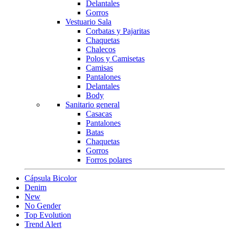
Delantales
Gorros
Vestuario Sala
Corbatas y Pajaritas
Chaquetas
Chalecos
Polos y Camisetas
Camisas
Pantalones
Delantales
Body
Sanitario general
Casacas
Pantalones
Batas
Chaquetas
Gorros
Forros polares
Cápsula Bicolor
Denim
New
No Gender
Top Evolution
Trend Alert